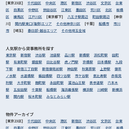
[東京23区]
千代田区
中央区
港区
新宿区
渋谷区
文京区
台東
区
目黒区
中野区
世田谷区
江東区
墨田区
荒川区
北区
板橋
区
練馬区
江戸川区
[東京都下]
八王子駅周辺
町田駅周辺
[神奈
川]
関内駅東口(海側)エリア
その他神奈川区
[千葉]
船橋市
市川
市
[埼玉]
春日部･越谷エリア
その他埼玉全域
人気駅から
貸事務所を探す
東京駅
新宿駅
渋谷駅
池袋駅
品川駅
新橋駅
浜松町駅
田町
駅
有楽町駅
銀座駅
日比谷駅
虎ノ門駅
京橋駅
日本橋駅
九段
下駅
新宿三丁目駅
新宿御苑前駅
神田駅
秋葉原駅
上野駅
御茶
ノ水駅
水道橋駅
飯田橋駅
四ツ谷駅
市ケ谷駅
恵比寿駅
赤坂見
附駅
大手町駅
麹町駅
永田町駅
溜池山王駅
表参道駅
六本木
駅
五反田駅
千葉駅
船橋駅
海浜幕張駅
横浜駅
川崎駅
新横浜
駅
関内駅
桜木町駅
みなとみらい駅
物件アーカイブ
[東京23区]
千代田区
中央区
港区
新宿区
渋谷区
文京区
台東
区
目黒区
中野区
世田谷区
江東区
墨田区
荒川区
北区
板橋