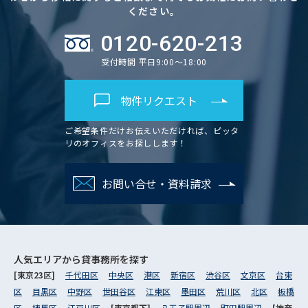
ください。
0120-620-213
受付時間 平日9:00～18:00
物件リクエスト
ご希望条件だけお伝えいただければ、ピッタ
リのオフィスをお探しします！
お問い合せ・資料請求
人気エリアから
貸事務所を探す
[東京23区]
千代田区
中央区
港区
新宿区
渋谷区
文京区
台東
区
目黒区
中野区
世田谷区
江東区
墨田区
荒川区
北区
板橋
区
練馬区
江戸川区
[東京都下]
八王子駅周辺
町田駅周辺
[神奈