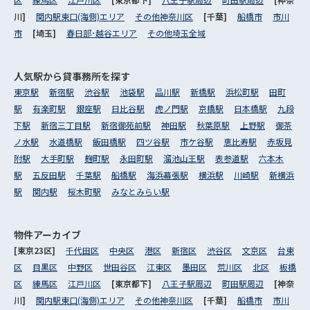
川]
関内駅東口(海側)エリア
その他神奈川区
[千葉]
船橋市
市川
市
[埼玉]
春日部･越谷エリア
その他埼玉全域
人気駅から
貸事務所を探す
東京駅
新宿駅
渋谷駅
池袋駅
品川駅
新橋駅
浜松町駅
田町
駅
有楽町駅
銀座駅
日比谷駅
虎ノ門駅
京橋駅
日本橋駅
九段
下駅
新宿三丁目駅
新宿御苑前駅
神田駅
秋葉原駅
上野駅
御茶
ノ水駅
水道橋駅
飯田橋駅
四ツ谷駅
市ケ谷駅
恵比寿駅
赤坂見
附駅
大手町駅
麹町駅
永田町駅
溜池山王駅
表参道駅
六本木
駅
五反田駅
千葉駅
船橋駅
海浜幕張駅
横浜駅
川崎駅
新横浜
駅
関内駅
桜木町駅
みなとみらい駅
物件アーカイブ
[東京23区]
千代田区
中央区
港区
新宿区
渋谷区
文京区
台東
区
目黒区
中野区
世田谷区
江東区
墨田区
荒川区
北区
板橋
区
練馬区
江戸川区
[東京都下]
八王子駅周辺
町田駅周辺
[神奈
川]
関内駅東口(海側)エリア
その他神奈川区
[千葉]
船橋市
市川