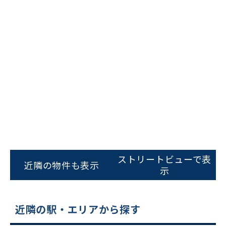
ビルコード：
172272
をお伝えいただくと
スムーズにご案内できます
ストリートビューで表
近隣の物件も表示
0120-620-213
示
平日 9:00〜18:00
近隣の駅・エリアから探す
電話でお問い合わせ