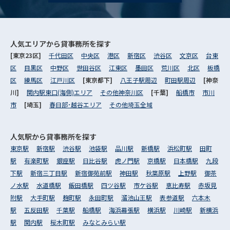
人気エリアから
貸事務所を探す
[東京23区]
千代田区
中央区
港区
新宿区
渋谷区
文京区
台東
区
目黒区
中野区
世田谷区
江東区
墨田区
荒川区
北区
板橋
区
練馬区
江戸川区
[東京都下]
八王子駅周辺
町田駅周辺
[神奈
川]
関内駅東口(海側)エリア
その他神奈川区
[千葉]
船橋市
市川
市
[埼玉]
春日部･越谷エリア
その他埼玉全域
人気駅から
貸事務所を探す
東京駅
新宿駅
渋谷駅
池袋駅
品川駅
新橋駅
浜松町駅
田町
駅
有楽町駅
銀座駅
日比谷駅
虎ノ門駅
京橋駅
日本橋駅
九段
下駅
新宿三丁目駅
新宿御苑前駅
神田駅
秋葉原駅
上野駅
御茶
ノ水駅
水道橋駅
飯田橋駅
四ツ谷駅
市ケ谷駅
恵比寿駅
赤坂見
附駅
大手町駅
麹町駅
永田町駅
溜池山王駅
表参道駅
六本木
駅
五反田駅
千葉駅
船橋駅
海浜幕張駅
横浜駅
川崎駅
新横浜
駅
関内駅
桜木町駅
みなとみらい駅