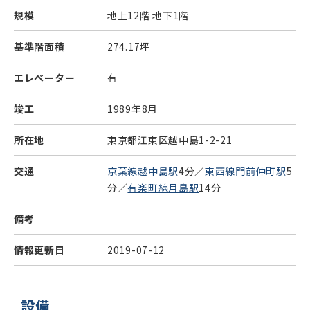
規模
地上12階 地下1階
基準階面積
274.17坪
エレベーター
有
竣工
1989年8月
所在地
東京都江東区越中島1-2-21
交通
京葉線越中島駅
4分／
東西線門前仲町駅
5
分／
有楽町線月島駅
14分
備考
情報更新日
2019-07-12
設備