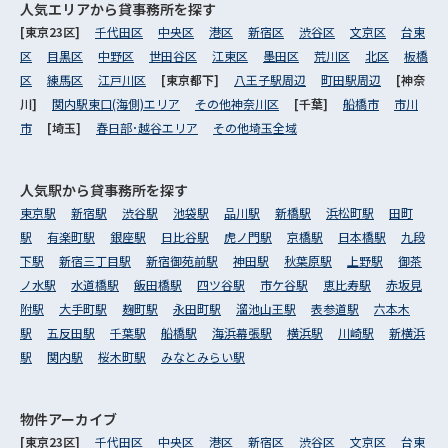
人気エリアから
貸事務所を探す
[東京23区]
千代田区
中央区
港区
新宿区
渋谷区
文京区
台東
区
目黒区
中野区
世田谷区
江東区
墨田区
荒川区
北区
板橋
区
練馬区
江戸川区
[東京都下]
八王子駅周辺
町田駅周辺
[神奈
川]
関内駅東口(海側)エリア
その他神奈川区
[千葉]
船橋市
市川
市
[埼玉]
春日部･越谷エリア
その他埼玉全域
人気駅から
貸事務所を探す
東京駅
新宿駅
渋谷駅
池袋駅
品川駅
新橋駅
浜松町駅
田町
駅
有楽町駅
銀座駅
日比谷駅
虎ノ門駅
京橋駅
日本橋駅
九段
下駅
新宿三丁目駅
新宿御苑前駅
神田駅
秋葉原駅
上野駅
御茶
ノ水駅
水道橋駅
飯田橋駅
四ツ谷駅
市ケ谷駅
恵比寿駅
赤坂見
附駅
大手町駅
麹町駅
永田町駅
溜池山王駅
表参道駅
六本木
駅
五反田駅
千葉駅
船橋駅
海浜幕張駅
横浜駅
川崎駅
新横浜
駅
関内駅
桜木町駅
みなとみらい駅
物件アーカイブ
[東京23区]
千代田区
中央区
港区
新宿区
渋谷区
文京区
台東