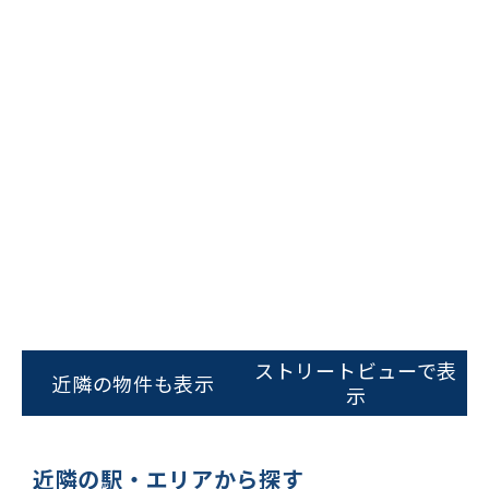
ビルコード：
172272
をお伝えいただくと
スムーズにご案内できます
ストリートビューで表
近隣の物件も表示
示
0120-620-213
平日 9:00〜18:00
近隣の駅・エリアから探す