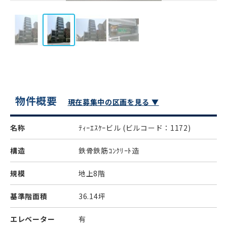
物件概要
現在募集中の区画を見る ▼
名称
ﾃｨｰｴｽｹｰビル
(ビルコード：1172)
構造
鉄骨鉄筋ｺﾝｸﾘｰﾄ造
規模
地上8階
基準階面積
36.14坪
エレベーター
有