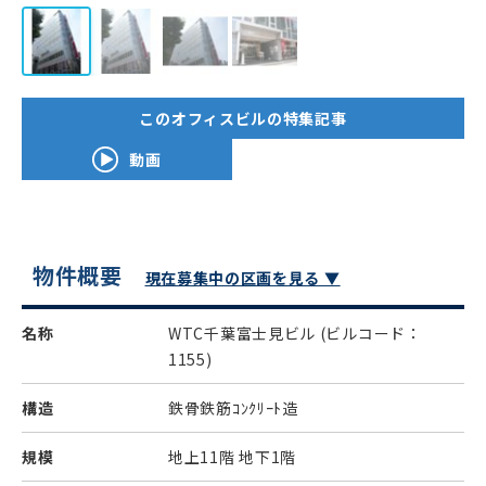
このオフィスビルの特集記事
動画
物件概要
現在募集中の区画を見る ▼
名称
WTC千葉富士見ビル
(ビルコード：
1155)
構造
鉄骨鉄筋ｺﾝｸﾘｰﾄ造
規模
地上11階 地下1階