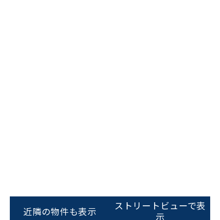
ビルコード：
172272
をお伝えいただくと
スムーズにご案内できます
0120-620-213
ストリートビューで表
近隣の物件も表示
示