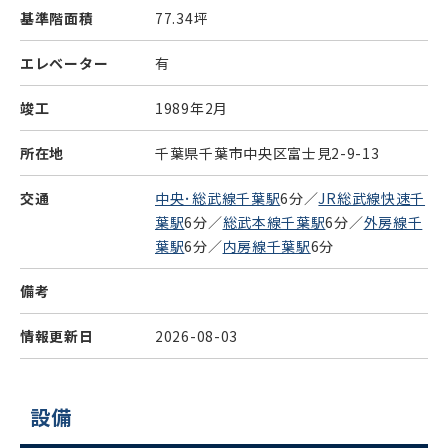
基準階面積
77.34坪
エレベーター
有
竣工
1989年2月
所在地
千葉県千葉市中央区富士見2-9-13
交通
中央･総武線千葉駅
6分／
JR総武線快速千
葉駅
6分／
総武本線千葉駅
6分／
外房線千
葉駅
6分／
内房線千葉駅
6分
備考
情報更新日
2026-08-03
設備