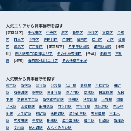
人気エリアから
貸事務所を探す
[東京23区]
千代田区
中央区
港区
新宿区
渋谷区
文京区
台東
区
目黒区
中野区
世田谷区
江東区
墨田区
荒川区
北区
板橋
区
練馬区
江戸川区
[東京都下]
八王子駅周辺
町田駅周辺
[神奈
川]
関内駅東口(海側)エリア
その他神奈川区
[千葉]
船橋市
市川
市
[埼玉]
春日部･越谷エリア
その他埼玉全域
人気駅から
貸事務所を探す
東京駅
新宿駅
渋谷駅
池袋駅
品川駅
新橋駅
浜松町駅
田町
駅
有楽町駅
銀座駅
日比谷駅
虎ノ門駅
京橋駅
日本橋駅
九段
下駅
新宿三丁目駅
新宿御苑前駅
神田駅
秋葉原駅
上野駅
御茶
ノ水駅
水道橋駅
飯田橋駅
四ツ谷駅
市ケ谷駅
恵比寿駅
赤坂見
附駅
大手町駅
麹町駅
永田町駅
溜池山王駅
表参道駅
六本木
駅
五反田駅
千葉駅
船橋駅
海浜幕張駅
横浜駅
川崎駅
新横浜
駅
関内駅
桜木町駅
みなとみらい駅