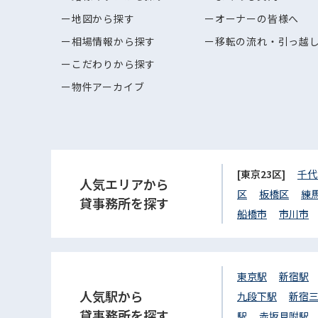
地図から探す
オーナーの皆様へ
相場情報から探す
移転の流れ・引っ越
こだわりから探す
物件アーカイブ
[東京23区]
千代
人気エリアから
区
板橋区
練
貸事務所を探す
船橋市
市川市
東京駅
新宿駅
人気駅から
九段下駅
新宿
貸事務所を探す
駅
赤坂見附駅