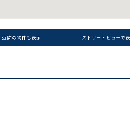
をお伝えいただくと
ビルコード：
172272
スムーズにご案内できます
近隣の物件も表示
ストリートビューで
0120-620-213
平日 9:00〜18:00