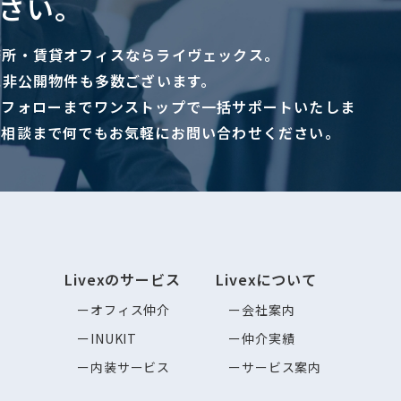
さい。
務所・賃貸オフィスならライヴェックス。
に非公開物件も多数ございます。
ーフォローまでワンストップで一括サポートいたしま
ご相談まで何でもお気軽にお問い合わせください。
Livexのサービス
Livexについて
オフィス仲介
会社案内
INUKIT
仲介実績
内装サービス
サービス案内