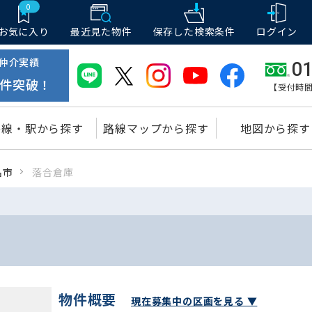
0
お気に入り
最近見た物件
保存した
検索条件
ログイン
仲介実績
01
件突破！
【受付時間
路線・駅から探す
路線マップから探す
地図から探す
名市
落合倉庫
物件概要
現在募集中の区画を見る ▼