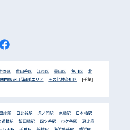
中野区
世田谷区
江東区
墨田区
荒川区
北
関内駅東口(海側)エリア
その他神奈川区
[千葉]
銀座駅
日比谷駅
虎ノ門駅
京橋駅
日本橋駅
水道橋駅
飯田橋駅
四ツ谷駅
市ケ谷駅
恵比寿
五反田駅
千葉駅
船橋駅
海浜幕張駅
横浜駅