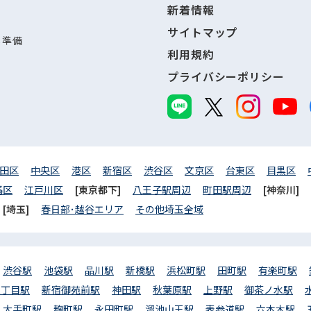
新着情報
サイトマップ
し準備
利用規約
プライバシーポリシー
田区
中央区
港区
新宿区
渋谷区
文京区
台東区
目黒区
馬区
江戸川区
[東京都下]
八王子駅周辺
町田駅周辺
[神奈川]
[埼玉]
春日部･越谷エリア
その他埼玉全域
渋谷駅
池袋駅
品川駅
新橋駅
浜松町駅
田町駅
有楽町駅
三丁目駅
新宿御苑前駅
神田駅
秋葉原駅
上野駅
御茶ノ水駅
大手町駅
麹町駅
永田町駅
溜池山王駅
表参道駅
六本木駅