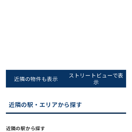
ビルコード：
172272
をお伝えいただくと
ストリートビューで表
スムーズにご案内できます
近隣の物件も表示
示
0120-620-213
平日 9:00〜18:00
近隣の駅・エリアから探す
電話でお問い合わせ
近隣の駅から探す