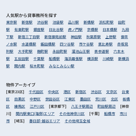
人気駅から
貸事務所を探す
東京駅
新宿駅
渋谷駅
池袋駅
品川駅
新橋駅
浜松町駅
田町
駅
有楽町駅
銀座駅
日比谷駅
虎ノ門駅
京橋駅
日本橋駅
九段
下駅
新宿三丁目駅
新宿御苑前駅
神田駅
秋葉原駅
上野駅
御茶
ノ水駅
水道橋駅
飯田橋駅
四ツ谷駅
市ケ谷駅
恵比寿駅
赤坂見
附駅
大手町駅
麹町駅
永田町駅
溜池山王駅
表参道駅
六本木
駅
五反田駅
千葉駅
船橋駅
海浜幕張駅
横浜駅
川崎駅
新横浜
駅
関内駅
桜木町駅
みなとみらい駅
物件アーカイブ
[東京23区]
千代田区
中央区
港区
新宿区
渋谷区
文京区
台東
区
目黒区
中野区
世田谷区
江東区
墨田区
荒川区
北区
板橋
区
練馬区
江戸川区
[東京都下]
八王子駅周辺
町田駅周辺
[神奈
川]
関内駅東口(海側)エリア
その他神奈川区
[千葉]
船橋市
市川
市
[埼玉]
春日部･越谷エリア
その他埼玉全域