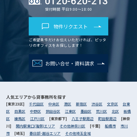
0120-620-213
受付時間 平日9:00～18:00
物件リクエスト
ご希望条件だけお伝えいただければ、ピッタ
リのオフィスをお探しします！
お問い合せ・資料請求
人気エリアから
貸事務所を探す
[東京23区]
千代田区
中央区
港区
新宿区
渋谷区
文京区
台東
区
目黒区
中野区
世田谷区
江東区
墨田区
荒川区
北区
板橋
区
練馬区
江戸川区
[東京都下]
八王子駅周辺
町田駅周辺
[神奈
川]
関内駅東口(海側)エリア
その他神奈川区
[千葉]
船橋市
市川
市
[埼玉]
春日部･越谷エリア
その他埼玉全域