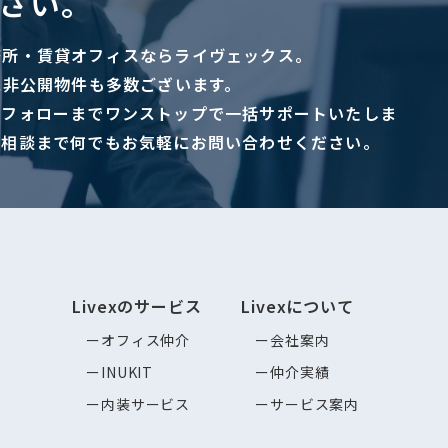
さい。
務所・賃貸オフィスならライヴェックス。
に非公開物件も多数ございます。
ーフォローまでワンストップで一括サポートいたしま
ご相談まで何でもお気軽にお問い合わせください。
Livexのサービス
Livexについて
オフィス仲介
会社案内
INUKIT
仲介実績
内装サービス
サービス案内