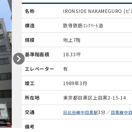
名称
IRONSIDE NAKAMEGURO
(ビ
構造
鉄骨鉄筋ｺﾝｸﾘｰﾄ造
規模
地上7階
基準階面積
18.33坪
エレベーター
有
竣工
1989年3月
所在地
東京都目黒区上目黒2-15-14
交通
3分／
日比谷線中目黒駅
目黒線中
備考