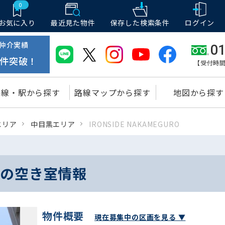
0
お気に入り
最近見た物件
保存した
検索条件
ログイン
仲介実績
01
件突破！
【受付時間
路線・駅から探す
路線マップから探す
地図から探す
エリア
中目黒エリア
IRONSIDE NAKAMEGURO
UROの空き室情報
物件概要
現在募集中の区画を見る ▼