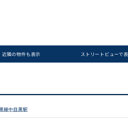
近隣の物件も表示
ストリートビューで
をお伝えいただくと
ビルコード：
172272
スムーズにご案内できます
0120-620-213
黒線中目黒駅
平日 9:00〜18:00