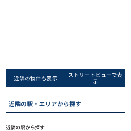
ビルコード：
172272
をお伝えいただくと
ストリートビューで表
スムーズにご案内できます
近隣の物件も表示
示
0120-620-213
平日 9:00〜18:00
近隣の駅・エリアから探す
電話でお問い合わせ
近隣の駅から探す