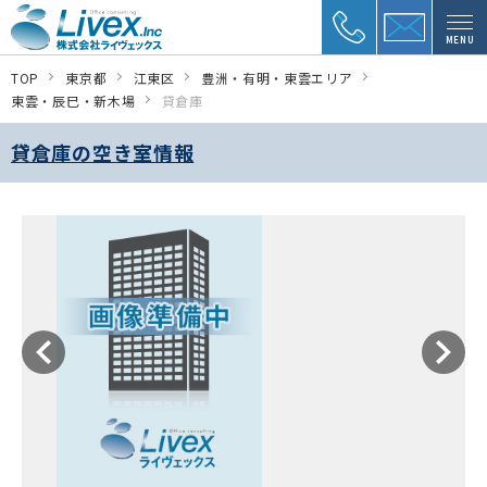
MENU
TOP
東京都
江東区
豊洲・有明・東雲エリア
東雲・辰巳・新木場
貸倉庫
貸倉庫の空き室情報