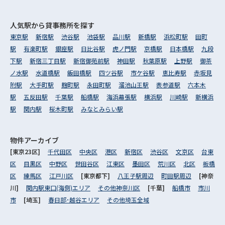
人気駅から
貸事務所を探す
東京駅
新宿駅
渋谷駅
池袋駅
品川駅
新橋駅
浜松町駅
田町
駅
有楽町駅
銀座駅
日比谷駅
虎ノ門駅
京橋駅
日本橋駅
九段
下駅
新宿三丁目駅
新宿御苑前駅
神田駅
秋葉原駅
上野駅
御茶
ノ水駅
水道橋駅
飯田橋駅
四ツ谷駅
市ケ谷駅
恵比寿駅
赤坂見
附駅
大手町駅
麹町駅
永田町駅
溜池山王駅
表参道駅
六本木
駅
五反田駅
千葉駅
船橋駅
海浜幕張駅
横浜駅
川崎駅
新横浜
駅
関内駅
桜木町駅
みなとみらい駅
物件アーカイブ
[東京23区]
千代田区
中央区
港区
新宿区
渋谷区
文京区
台東
区
目黒区
中野区
世田谷区
江東区
墨田区
荒川区
北区
板橋
区
練馬区
江戸川区
[東京都下]
八王子駅周辺
町田駅周辺
[神奈
川]
関内駅東口(海側)エリア
その他神奈川区
[千葉]
船橋市
市川
市
[埼玉]
春日部･越谷エリア
その他埼玉全域