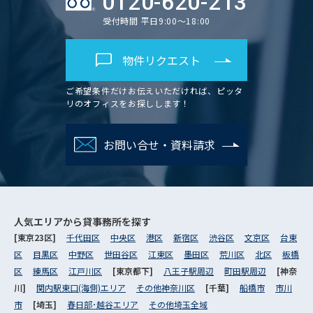
0120-620-213
受付時間 平日9:00～18:00
物件リクエスト
ご希望条件だけお伝えいただければ、ピッタ
リのオフィスをお探しします！
お問い合せ・資料請求
人気エリアから
貸事務所を探す
[東京23区]
千代田区
中央区
港区
新宿区
渋谷区
文京区
台東
区
目黒区
中野区
世田谷区
江東区
墨田区
荒川区
北区
板橋
区
練馬区
江戸川区
[東京都下]
八王子駅周辺
町田駅周辺
[神奈
川]
関内駅東口(海側)エリア
その他神奈川区
[千葉]
船橋市
市川
市
[埼玉]
春日部･越谷エリア
その他埼玉全域