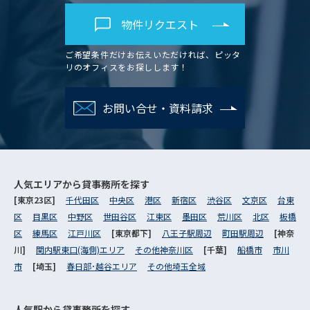
物件リクエスト
ご希望条件だけお伝えいただければ、ピッタ
リのオフィスをお探しします！
お問い合せ・資料請求
人気エリアから
貸事務所を探す
[東京23区]
千代田区
中央区
港区
新宿区
渋谷区
文京区
台東
区
目黒区
中野区
世田谷区
江東区
墨田区
荒川区
北区
板橋
区
練馬区
江戸川区
[東京都下]
八王子駅周辺
町田駅周辺
[神奈
川]
関内駅東口(海側)エリア
その他神奈川区
[千葉]
船橋市
市川
市
[埼玉]
春日部･越谷エリア
その他埼玉全域
人気駅から
貸事務所を探す