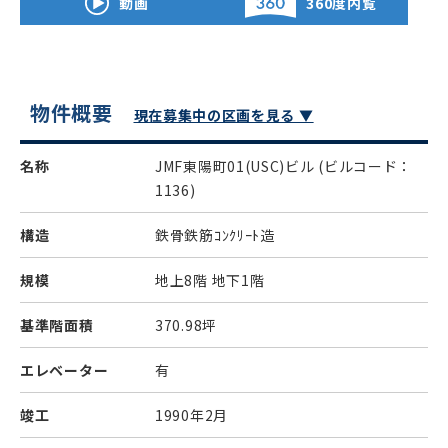
動画
360度内覧
物件概要
現在募集中の区画を見る ▼
名称
JMF東陽町01(USC)ビル
(ビルコード：
1136)
構造
鉄骨鉄筋ｺﾝｸﾘｰﾄ造
規模
地上8階 地下1階
基準階面積
370.98坪
エレベーター
有
竣工
1990年2月