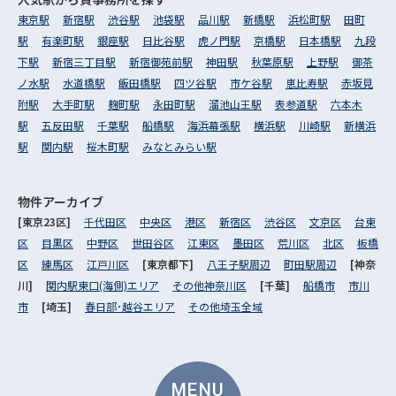
東京駅
新宿駅
渋谷駅
池袋駅
品川駅
新橋駅
浜松町駅
田町
駅
有楽町駅
銀座駅
日比谷駅
虎ノ門駅
京橋駅
日本橋駅
九段
下駅
新宿三丁目駅
新宿御苑前駅
神田駅
秋葉原駅
上野駅
御茶
ノ水駅
水道橋駅
飯田橋駅
四ツ谷駅
市ケ谷駅
恵比寿駅
赤坂見
附駅
大手町駅
麹町駅
永田町駅
溜池山王駅
表参道駅
六本木
駅
五反田駅
千葉駅
船橋駅
海浜幕張駅
横浜駅
川崎駅
新横浜
駅
関内駅
桜木町駅
みなとみらい駅
物件アーカイブ
[東京23区]
千代田区
中央区
港区
新宿区
渋谷区
文京区
台東
区
目黒区
中野区
世田谷区
江東区
墨田区
荒川区
北区
板橋
区
練馬区
江戸川区
[東京都下]
八王子駅周辺
町田駅周辺
[神奈
川]
関内駅東口(海側)エリア
その他神奈川区
[千葉]
船橋市
市川
市
[埼玉]
春日部･越谷エリア
その他埼玉全域
MENU