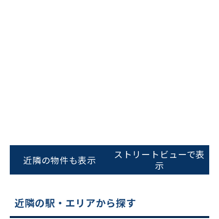
ビルコード：
172272
をお伝えいただくと
スムーズにご案内できます
ストリートビューで表
近隣の物件も表示
示
0120-620-213
平日 9:00〜18:00
近隣の駅・エリアから探す
電話でお問い合わせ