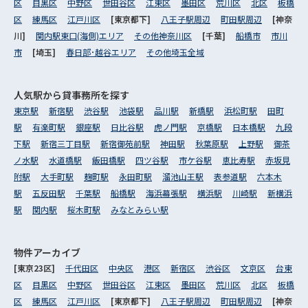
区
目黒区
中野区
世田谷区
江東区
墨田区
荒川区
北区
板橋
区
練馬区
江戸川区
[東京都下]
八王子駅周辺
町田駅周辺
[神奈
川]
関内駅東口(海側)エリア
その他神奈川区
[千葉]
船橋市
市川
市
[埼玉]
春日部･越谷エリア
その他埼玉全域
人気駅から
貸事務所を探す
東京駅
新宿駅
渋谷駅
池袋駅
品川駅
新橋駅
浜松町駅
田町
駅
有楽町駅
銀座駅
日比谷駅
虎ノ門駅
京橋駅
日本橋駅
九段
下駅
新宿三丁目駅
新宿御苑前駅
神田駅
秋葉原駅
上野駅
御茶
ノ水駅
水道橋駅
飯田橋駅
四ツ谷駅
市ケ谷駅
恵比寿駅
赤坂見
附駅
大手町駅
麹町駅
永田町駅
溜池山王駅
表参道駅
六本木
駅
五反田駅
千葉駅
船橋駅
海浜幕張駅
横浜駅
川崎駅
新横浜
駅
関内駅
桜木町駅
みなとみらい駅
物件アーカイブ
[東京23区]
千代田区
中央区
港区
新宿区
渋谷区
文京区
台東
区
目黒区
中野区
世田谷区
江東区
墨田区
荒川区
北区
板橋
区
練馬区
江戸川区
[東京都下]
八王子駅周辺
町田駅周辺
[神奈