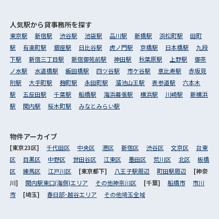
人気駅から
貸事務所を探す
東京駅
新宿駅
渋谷駅
池袋駅
品川駅
新橋駅
浜松町駅
田町
駅
有楽町駅
銀座駅
日比谷駅
虎ノ門駅
京橋駅
日本橋駅
九段
下駅
新宿三丁目駅
新宿御苑前駅
神田駅
秋葉原駅
上野駅
御茶
ノ水駅
水道橋駅
飯田橋駅
四ツ谷駅
市ケ谷駅
恵比寿駅
赤坂見
附駅
大手町駅
麹町駅
永田町駅
溜池山王駅
表参道駅
六本木
駅
五反田駅
千葉駅
船橋駅
海浜幕張駅
横浜駅
川崎駅
新横浜
駅
関内駅
桜木町駅
みなとみらい駅
物件アーカイブ
[東京23区]
千代田区
中央区
港区
新宿区
渋谷区
文京区
台東
区
目黒区
中野区
世田谷区
江東区
墨田区
荒川区
北区
板橋
区
練馬区
江戸川区
[東京都下]
八王子駅周辺
町田駅周辺
[神奈
川]
関内駅東口(海側)エリア
その他神奈川区
[千葉]
船橋市
市川
市
[埼玉]
春日部･越谷エリア
その他埼玉全域