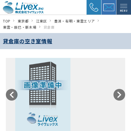
MENU
TOP
東京都
江東区
豊洲・有明・東雲エリア
東雲・辰巳・新木場
貸倉庫
貸倉庫の空き室情報