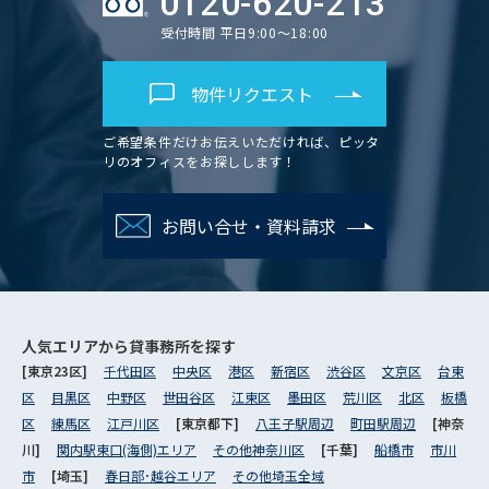
0120-620-213
受付時間 平日9:00～18:00
物件リクエスト
ご希望条件だけお伝えいただければ、ピッタ
リのオフィスをお探しします！
お問い合せ・資料請求
人気エリアから
貸事務所を探す
[東京23区]
千代田区
中央区
港区
新宿区
渋谷区
文京区
台東
区
目黒区
中野区
世田谷区
江東区
墨田区
荒川区
北区
板橋
区
練馬区
江戸川区
[東京都下]
八王子駅周辺
町田駅周辺
[神奈
川]
関内駅東口(海側)エリア
その他神奈川区
[千葉]
船橋市
市川
市
[埼玉]
春日部･越谷エリア
その他埼玉全域