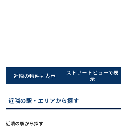
ビルコード：
172272
をお伝えいただくと
ストリートビューで表
スムーズにご案内できます
近隣の物件も表示
示
0120-620-213
平日 9:00〜18:00
近隣の駅・エリアから探す
電話でお問い合わせ
近隣の駅から探す