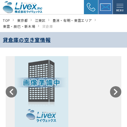
MENU
TOP
東京都
江東区
豊洲・有明・東雲エリア
東雲・辰巳・新木場
貸倉庫
貸倉庫の空き室情報