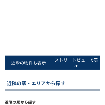
ビルコード：
172272
ストリートビューで表
をお伝えいただくと
近隣の物件も表示
示
スムーズにご案内できます
0120-620-213
近隣の駅・エリアから探す
平日 9:00〜18:00
電話でお問い合わせ
近隣の駅から探す