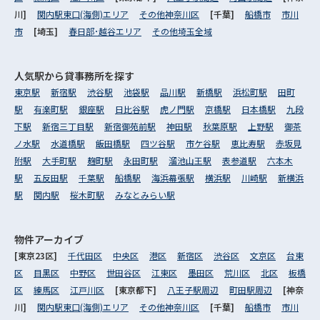
川]
関内駅東口(海側)エリア
その他神奈川区
[千葉]
船橋市
市川
市
[埼玉]
春日部･越谷エリア
その他埼玉全域
人気駅から
貸事務所を探す
東京駅
新宿駅
渋谷駅
池袋駅
品川駅
新橋駅
浜松町駅
田町
駅
有楽町駅
銀座駅
日比谷駅
虎ノ門駅
京橋駅
日本橋駅
九段
下駅
新宿三丁目駅
新宿御苑前駅
神田駅
秋葉原駅
上野駅
御茶
ノ水駅
水道橋駅
飯田橋駅
四ツ谷駅
市ケ谷駅
恵比寿駅
赤坂見
附駅
大手町駅
麹町駅
永田町駅
溜池山王駅
表参道駅
六本木
駅
五反田駅
千葉駅
船橋駅
海浜幕張駅
横浜駅
川崎駅
新横浜
駅
関内駅
桜木町駅
みなとみらい駅
物件アーカイブ
[東京23区]
千代田区
中央区
港区
新宿区
渋谷区
文京区
台東
区
目黒区
中野区
世田谷区
江東区
墨田区
荒川区
北区
板橋
区
練馬区
江戸川区
[東京都下]
八王子駅周辺
町田駅周辺
[神奈
川]
関内駅東口(海側)エリア
その他神奈川区
[千葉]
船橋市
市川