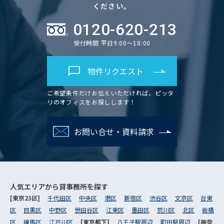
ください。
0120-620-213
受付時間 平日9:00～18:00
物件リクエスト
ご希望条件だけお伝えいただければ、ピッタ
リのオフィスをお探しします！
お問い合せ・資料請求
人気エリアから
貸事務所を探す
[東京23区]
千代田区
中央区
港区
新宿区
渋谷区
文京区
台東
区
目黒区
中野区
世田谷区
江東区
墨田区
荒川区
北区
板橋
区
練馬区
江戸川区
[東京都下]
八王子駅周辺
町田駅周辺
[神奈