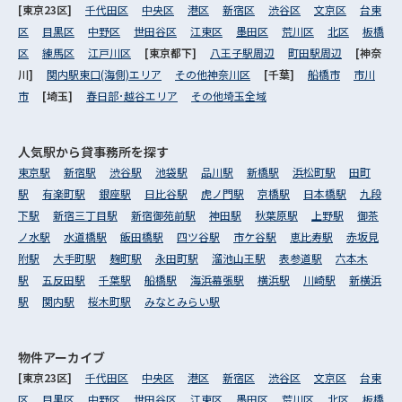
[東京23区]
千代田区
中央区
港区
新宿区
渋谷区
文京区
台東
区
目黒区
中野区
世田谷区
江東区
墨田区
荒川区
北区
板橋
区
練馬区
江戸川区
[東京都下]
八王子駅周辺
町田駅周辺
[神奈
川]
関内駅東口(海側)エリア
その他神奈川区
[千葉]
船橋市
市川
市
[埼玉]
春日部･越谷エリア
その他埼玉全域
人気駅から
貸事務所を探す
東京駅
新宿駅
渋谷駅
池袋駅
品川駅
新橋駅
浜松町駅
田町
駅
有楽町駅
銀座駅
日比谷駅
虎ノ門駅
京橋駅
日本橋駅
九段
下駅
新宿三丁目駅
新宿御苑前駅
神田駅
秋葉原駅
上野駅
御茶
ノ水駅
水道橋駅
飯田橋駅
四ツ谷駅
市ケ谷駅
恵比寿駅
赤坂見
附駅
大手町駅
麹町駅
永田町駅
溜池山王駅
表参道駅
六本木
駅
五反田駅
千葉駅
船橋駅
海浜幕張駅
横浜駅
川崎駅
新横浜
駅
関内駅
桜木町駅
みなとみらい駅
物件アーカイブ
[東京23区]
千代田区
中央区
港区
新宿区
渋谷区
文京区
台東
区
目黒区
中野区
世田谷区
江東区
墨田区
荒川区
北区
板橋