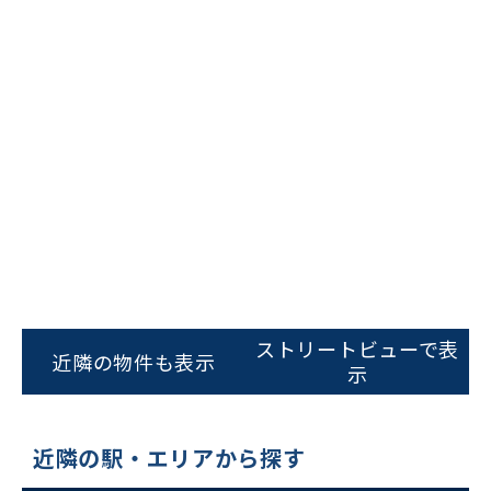
ビルコード：
172272
をお伝えいただくと
スムーズにご案内できます
ストリートビューで表
近隣の物件も表示
示
0120-620-213
平日 9:00〜18:00
近隣の駅・エリアから探す