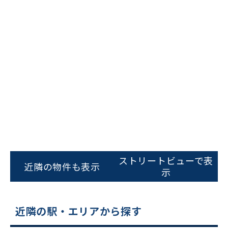
ビルコード：
172272
をお伝えいただくと
スムーズにご案内できます
ストリートビューで表
近隣の物件も表示
0120-620-213
示
平日 9:00〜18:00
近隣の駅・エリアから探す
電話でお問い合わせ