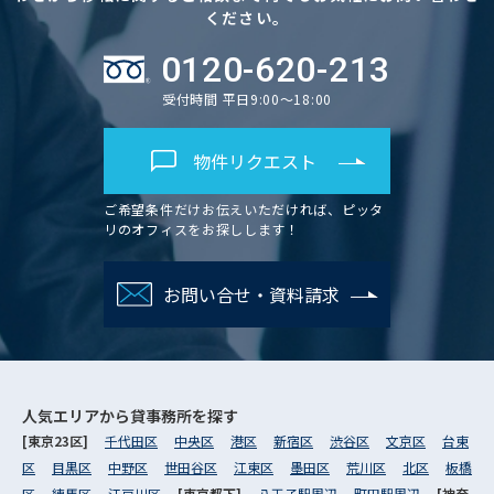
ください。
0120-620-213
受付時間 平日9:00～18:00
物件リクエスト
ご希望条件だけお伝えいただければ、ピッタ
リのオフィスをお探しします！
お問い合せ・資料請求
人気エリアから
貸事務所を探す
[東京23区]
千代田区
中央区
港区
新宿区
渋谷区
文京区
台東
区
目黒区
中野区
世田谷区
江東区
墨田区
荒川区
北区
板橋
区
練馬区
江戸川区
[東京都下]
八王子駅周辺
町田駅周辺
[神奈