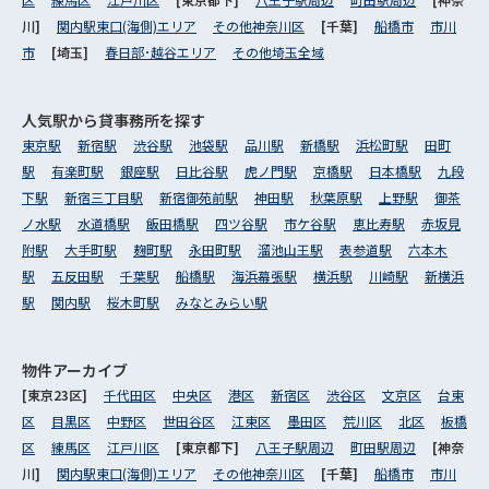
川]
関内駅東口(海側)エリア
その他神奈川区
[千葉]
船橋市
市川
市
[埼玉]
春日部･越谷エリア
その他埼玉全域
人気駅から
貸事務所を探す
東京駅
新宿駅
渋谷駅
池袋駅
品川駅
新橋駅
浜松町駅
田町
駅
有楽町駅
銀座駅
日比谷駅
虎ノ門駅
京橋駅
日本橋駅
九段
下駅
新宿三丁目駅
新宿御苑前駅
神田駅
秋葉原駅
上野駅
御茶
ノ水駅
水道橋駅
飯田橋駅
四ツ谷駅
市ケ谷駅
恵比寿駅
赤坂見
附駅
大手町駅
麹町駅
永田町駅
溜池山王駅
表参道駅
六本木
駅
五反田駅
千葉駅
船橋駅
海浜幕張駅
横浜駅
川崎駅
新横浜
駅
関内駅
桜木町駅
みなとみらい駅
物件アーカイブ
[東京23区]
千代田区
中央区
港区
新宿区
渋谷区
文京区
台東
区
目黒区
中野区
世田谷区
江東区
墨田区
荒川区
北区
板橋
区
練馬区
江戸川区
[東京都下]
八王子駅周辺
町田駅周辺
[神奈
川]
関内駅東口(海側)エリア
その他神奈川区
[千葉]
船橋市
市川