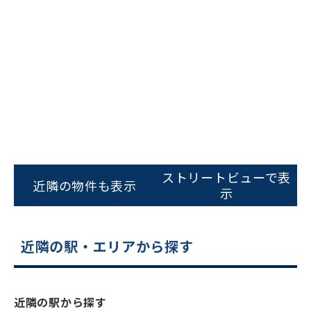
ビルコード：
172272
をお伝えいただくと
ストリートビューで表
スムーズにご案内できます
近隣の物件も表示
示
0120-620-213
平日 9:00〜18:00
近隣の駅・エリアから探す
電話でお問い合わせ
近隣の駅から探す