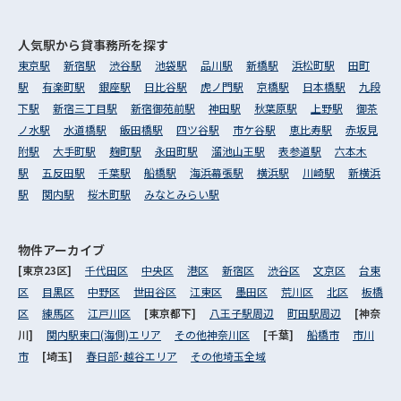
人気駅から
貸事務所を探す
東京駅
新宿駅
渋谷駅
池袋駅
品川駅
新橋駅
浜松町駅
田町
駅
有楽町駅
銀座駅
日比谷駅
虎ノ門駅
京橋駅
日本橋駅
九段
下駅
新宿三丁目駅
新宿御苑前駅
神田駅
秋葉原駅
上野駅
御茶
ノ水駅
水道橋駅
飯田橋駅
四ツ谷駅
市ケ谷駅
恵比寿駅
赤坂見
附駅
大手町駅
麹町駅
永田町駅
溜池山王駅
表参道駅
六本木
駅
五反田駅
千葉駅
船橋駅
海浜幕張駅
横浜駅
川崎駅
新横浜
駅
関内駅
桜木町駅
みなとみらい駅
物件アーカイブ
[東京23区]
千代田区
中央区
港区
新宿区
渋谷区
文京区
台東
区
目黒区
中野区
世田谷区
江東区
墨田区
荒川区
北区
板橋
区
練馬区
江戸川区
[東京都下]
八王子駅周辺
町田駅周辺
[神奈
川]
関内駅東口(海側)エリア
その他神奈川区
[千葉]
船橋市
市川
市
[埼玉]
春日部･越谷エリア
その他埼玉全域