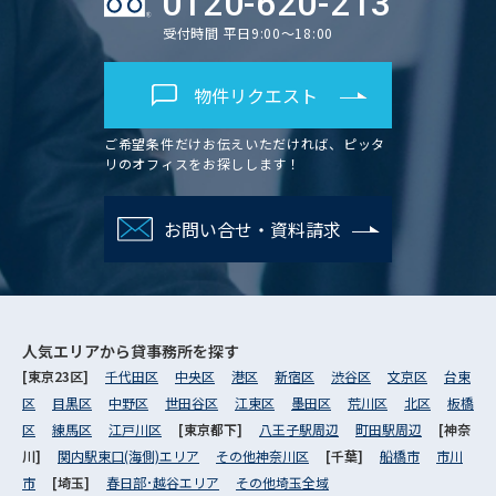
0120-620-213
受付時間 平日9:00～18:00
物件リクエスト
ご希望条件だけお伝えいただければ、ピッタ
リのオフィスをお探しします！
お問い合せ・資料請求
人気エリアから
貸事務所を探す
[東京23区]
千代田区
中央区
港区
新宿区
渋谷区
文京区
台東
区
目黒区
中野区
世田谷区
江東区
墨田区
荒川区
北区
板橋
区
練馬区
江戸川区
[東京都下]
八王子駅周辺
町田駅周辺
[神奈
川]
関内駅東口(海側)エリア
その他神奈川区
[千葉]
船橋市
市川
市
[埼玉]
春日部･越谷エリア
その他埼玉全域