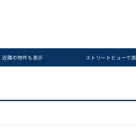
をお伝えいただくと
ビルコード：
172272
スムーズにご案内できます
0120-620-213
近隣の物件も表示
ストリートビューで
平日 9:00〜18:00