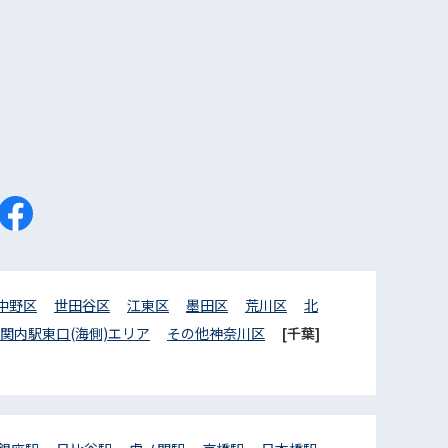
中野区
世田谷区
江東区
墨田区
荒川区
北
関内駅東口(海側)エリア
その他神奈川区
[千葉]