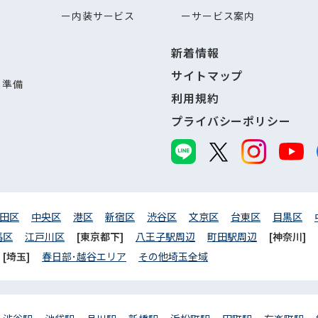
内装サービス
サービス案内
新着情報
サイトマップ
し準備
利用規約
プライバシーポリシー
田区
中央区
港区
新宿区
渋谷区
文京区
台東区
目黒区
馬区
江戸川区
[東京都下]
八王子駅周辺
町田駅周辺
[神奈川]
[埼玉]
春日部･越谷エリア
その他埼玉全域