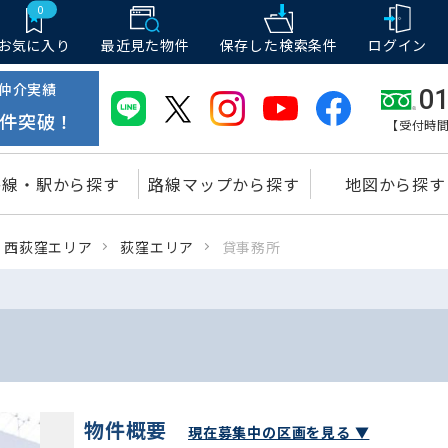
0
お気に入り
最近見た物件
保存した
検索条件
ログイン
仲介実績
01
件突破！
【受付時間
路線・駅から探す
路線マップから探す
地図から探す
・西荻窪エリア
荻窪エリア
貸事務所
物件概要
現在募集中の区画を見る ▼