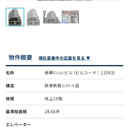
物件概要
現在募集中の区画を見る ▼
名称
泰華ﾏﾝｼｮﾝビル
(ビルコード：11093)
構造
鉄骨鉄筋ｺﾝｸﾘｰﾄ造
規模
地上10階
基準階面積
28.66坪
エレベーター