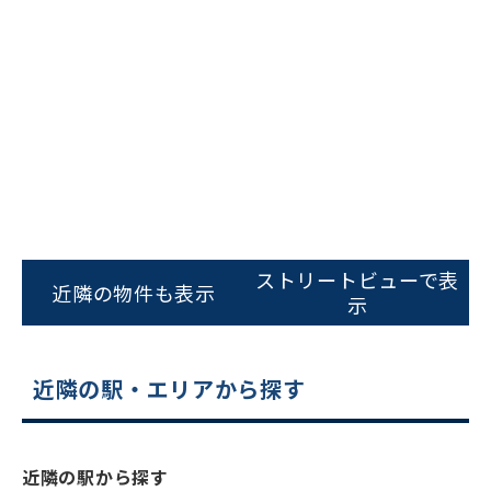
ビルコード：
172272
ストリートビューで表
をお伝えいただくと
近隣の物件も表示
示
スムーズにご案内できます
0120-620-213
近隣の駅・エリアから探す
平日 9:00〜18:00
電話でお問い合わせ
近隣の駅から探す