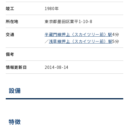
竣工
1980年
所在地
東京都墨田区業平1-10-8
交通
半蔵門線押上〈スカイツリー前〉駅
4分
／
浅草線押上（スカイツリー前）駅
5分
備考
情報更新日
2014-08-14
設備
特徴