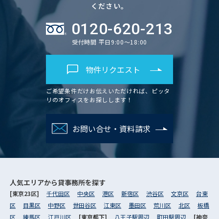
ください。
0120-620-213
受付時間 平日9:00～18:00
物件リクエスト
ご希望条件だけお伝えいただければ、ピッタ
リのオフィスをお探しします！
お問い合せ・資料請求
人気エリアから
貸事務所を探す
[東京23区]
千代田区
中央区
港区
新宿区
渋谷区
文京区
台東
区
目黒区
中野区
世田谷区
江東区
墨田区
荒川区
北区
板橋
区
練馬区
江戸川区
[東京都下]
八王子駅周辺
町田駅周辺
[神奈