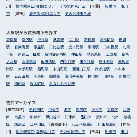
川]
関内駅東口(海側)エリア
その他神奈川区
[千葉]
船橋市
市川
市
[埼玉]
春日部･越谷エリア
その他埼玉全域
人気駅から
貸事務所を探す
東京駅
新宿駅
渋谷駅
池袋駅
品川駅
新橋駅
浜松町駅
田町
駅
有楽町駅
銀座駅
日比谷駅
虎ノ門駅
京橋駅
日本橋駅
九段
下駅
新宿三丁目駅
新宿御苑前駅
神田駅
秋葉原駅
上野駅
御茶
ノ水駅
水道橋駅
飯田橋駅
四ツ谷駅
市ケ谷駅
恵比寿駅
赤坂見
附駅
大手町駅
麹町駅
永田町駅
溜池山王駅
表参道駅
六本木
駅
五反田駅
千葉駅
船橋駅
海浜幕張駅
横浜駅
川崎駅
新横浜
駅
関内駅
桜木町駅
みなとみらい駅
物件アーカイブ
[東京23区]
千代田区
中央区
港区
新宿区
渋谷区
文京区
台東
区
目黒区
中野区
世田谷区
江東区
墨田区
荒川区
北区
板橋
区
練馬区
江戸川区
[東京都下]
八王子駅周辺
町田駅周辺
[神奈
川]
関内駅東口(海側)エリア
その他神奈川区
[千葉]
船橋市
市川