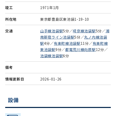
竣工
1971年1月
所在地
東京都豊島区東池袋1-19-10
交通
山手線池袋駅
5分／
埼京線池袋駅
5分／
湘
南新宿ライン池袋駅
5分／
丸ノ内線池袋
駅
4分／
有楽町線池袋駅
11分／
有楽町線
東池袋駅
9分／
都電荒川線向原駅
12分／
池袋線池袋駅
6分
備考
情報更新日
2026-01-26
設備