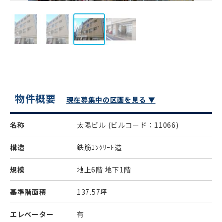
物件概要
現在募集中の区画を見る ▼
名称
太陽ビル
(ビルコード：11066)
構造
鉄筋ｺﾝｸﾘｰﾄ造
規模
地上6階 地下1階
基準階面積
137.57坪
エレベーター
有