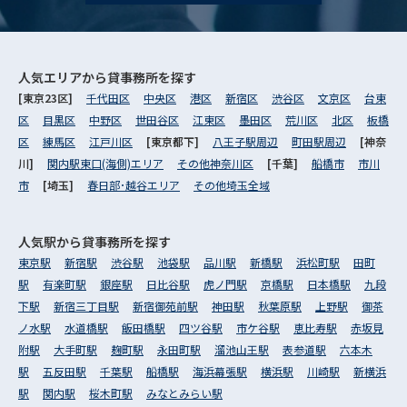
人気エリアから
貸事務所を探す
[東京23区]
千代田区
中央区
港区
新宿区
渋谷区
文京区
台東
区
目黒区
中野区
世田谷区
江東区
墨田区
荒川区
北区
板橋
区
練馬区
江戸川区
[東京都下]
八王子駅周辺
町田駅周辺
[神奈
川]
関内駅東口(海側)エリア
その他神奈川区
[千葉]
船橋市
市川
市
[埼玉]
春日部･越谷エリア
その他埼玉全域
人気駅から
貸事務所を探す
東京駅
新宿駅
渋谷駅
池袋駅
品川駅
新橋駅
浜松町駅
田町
駅
有楽町駅
銀座駅
日比谷駅
虎ノ門駅
京橋駅
日本橋駅
九段
下駅
新宿三丁目駅
新宿御苑前駅
神田駅
秋葉原駅
上野駅
御茶
ノ水駅
水道橋駅
飯田橋駅
四ツ谷駅
市ケ谷駅
恵比寿駅
赤坂見
附駅
大手町駅
麹町駅
永田町駅
溜池山王駅
表参道駅
六本木
駅
五反田駅
千葉駅
船橋駅
海浜幕張駅
横浜駅
川崎駅
新横浜
駅
関内駅
桜木町駅
みなとみらい駅