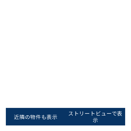
ビルコード：
172272
をお伝えいただくと
スムーズにご案内できます
ストリートビューで表
近隣の物件も表示
示
0120-620-213
平日 9:00〜18:00