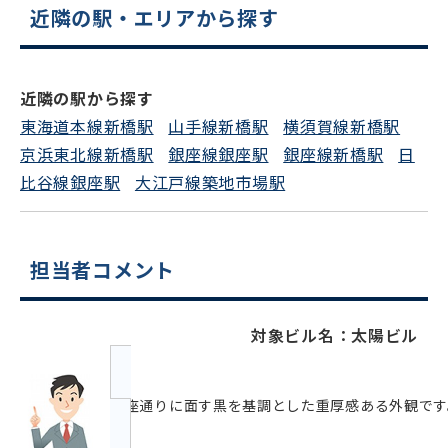
近隣の駅・エリアから探す
スムーズにご案内できます
0120-620-213
近隣の駅から探す
平日 9:00〜18:00
東海道本線新橋駅
山手線新橋駅
横須賀線新橋駅
京浜東北線新橋駅
銀座線銀座駅
銀座線新橋駅
日
電話でお問い合わせ
比谷線銀座駅
大江戸線築地市場駅
フォームでお問い合わせ
担当者コメント
対象ビル名：太陽ビル
銀座通りに面す黒を基調とした重厚感ある外観です