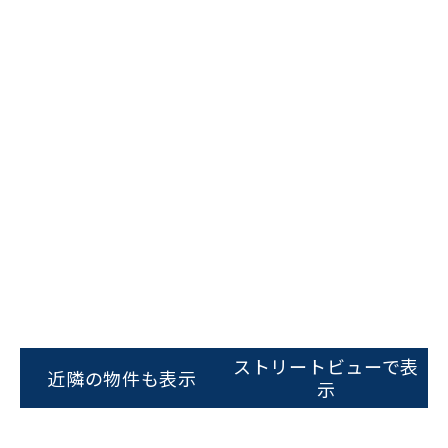
ストリートビューで表
近隣の物件も表示
示
ビルコード：
172272
をお伝えいただくと