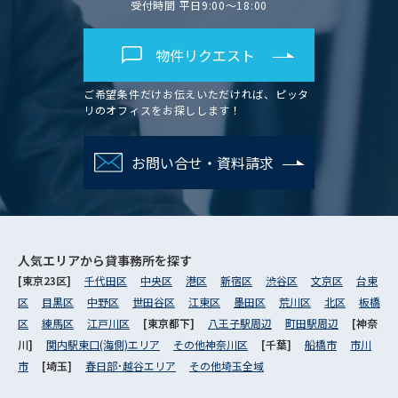
受付時間 平日9:00～18:00
物件リクエスト
ご希望条件だけお伝えいただければ、ピッタ
リのオフィスをお探しします！
お問い合せ・資料請求
人気エリアから
貸事務所を探す
[東京23区]
千代田区
中央区
港区
新宿区
渋谷区
文京区
台東
区
目黒区
中野区
世田谷区
江東区
墨田区
荒川区
北区
板橋
区
練馬区
江戸川区
[東京都下]
八王子駅周辺
町田駅周辺
[神奈
川]
関内駅東口(海側)エリア
その他神奈川区
[千葉]
船橋市
市川
市
[埼玉]
春日部･越谷エリア
その他埼玉全域