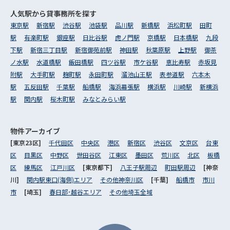
人気駅から
貸事務所を探す
東京駅
新宿駅
渋谷駅
池袋駅
品川駅
新橋駅
浜松町駅
田町
駅
有楽町駅
銀座駅
日比谷駅
虎ノ門駅
京橋駅
日本橋駅
九段
下駅
新宿三丁目駅
新宿御苑前駅
神田駅
秋葉原駅
上野駅
御茶
ノ水駅
水道橋駅
飯田橋駅
四ツ谷駅
市ケ谷駅
恵比寿駅
赤坂見
附駅
大手町駅
麹町駅
永田町駅
溜池山王駅
表参道駅
六本木
駅
五反田駅
千葉駅
船橋駅
海浜幕張駅
横浜駅
川崎駅
新横浜
駅
関内駅
桜木町駅
みなとみらい駅
物件アーカイブ
[東京23区]
千代田区
中央区
港区
新宿区
渋谷区
文京区
台東
区
目黒区
中野区
世田谷区
江東区
墨田区
荒川区
北区
板橋
区
練馬区
江戸川区
[東京都下]
八王子駅周辺
町田駅周辺
[神奈
川]
関内駅東口(海側)エリア
その他神奈川区
[千葉]
船橋市
市川
市
[埼玉]
春日部･越谷エリア
その他埼玉全域