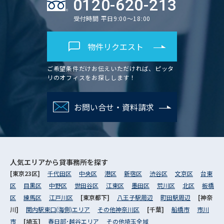
0120-620-213
受付時間 平日9:00～18:00
物件リクエスト
ご希望条件だけお伝えいただければ、ピッタ
リのオフィスをお探しします！
お問い合せ・資料請求
人気エリアから
貸事務所を探す
[東京23区]
千代田区
中央区
港区
新宿区
渋谷区
文京区
台東
区
目黒区
中野区
世田谷区
江東区
墨田区
荒川区
北区
板橋
区
練馬区
江戸川区
[東京都下]
八王子駅周辺
町田駅周辺
[神奈
川]
関内駅東口(海側)エリア
その他神奈川区
[千葉]
船橋市
市川
市
[埼玉]
春日部･越谷エリア
その他埼玉全域