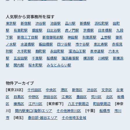
人気駅から
貸事務所を探す
東京駅
新宿駅
渋谷駅
池袋駅
品川駅
新橋駅
浜松町駅
田町
駅
有楽町駅
銀座駅
日比谷駅
虎ノ門駅
京橋駅
日本橋駅
九段
下駅
新宿三丁目駅
新宿御苑前駅
神田駅
秋葉原駅
上野駅
御茶
ノ水駅
水道橋駅
飯田橋駅
四ツ谷駅
市ケ谷駅
恵比寿駅
赤坂見
附駅
大手町駅
麹町駅
永田町駅
溜池山王駅
表参道駅
六本木
駅
五反田駅
千葉駅
船橋駅
海浜幕張駅
横浜駅
川崎駅
新横浜
駅
関内駅
桜木町駅
みなとみらい駅
物件アーカイブ
[東京23区]
千代田区
中央区
港区
新宿区
渋谷区
文京区
台東
区
目黒区
中野区
世田谷区
江東区
墨田区
荒川区
北区
板橋
区
練馬区
江戸川区
[東京都下]
八王子駅周辺
町田駅周辺
[神奈
川]
関内駅東口(海側)エリア
その他神奈川区
[千葉]
船橋市
市川
市
[埼玉]
春日部･越谷エリア
その他埼玉全域