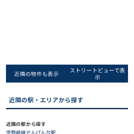
ビルコード：
172272
ストリートビューで表
をお伝えいただくと
近隣の物件も表示
示
スムーズにご案内できます
0120-620-213
近隣の駅・エリアから探す
平日 9:00〜18:00
電話でお問い合わせ
近隣の駅から探す
伊勢崎線せんげん台駅