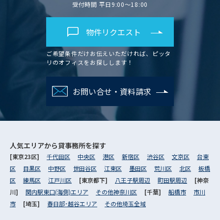
受付時間 平日9:00～18:00
物件リクエスト
ご希望条件だけお伝えいただければ、ピッタ
リのオフィスをお探しします！
お問い合せ・資料請求
人気エリアから
貸事務所を探す
[東京23区]
千代田区
中央区
港区
新宿区
渋谷区
文京区
台東
区
目黒区
中野区
世田谷区
江東区
墨田区
荒川区
北区
板橋
区
練馬区
江戸川区
[東京都下]
八王子駅周辺
町田駅周辺
[神奈
川]
関内駅東口(海側)エリア
その他神奈川区
[千葉]
船橋市
市川
市
[埼玉]
春日部･越谷エリア
その他埼玉全域