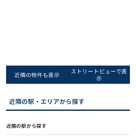
ビルコード：
172272
をお伝えいただくと
ストリートビューで表
近隣の物件も表示
スムーズにご案内できます
示
0120-620-213
平日 9:00〜18:00
近隣の駅・エリアから探す
電話でお問い合わせ
近隣の駅から探す
フォームでお問い合わせ