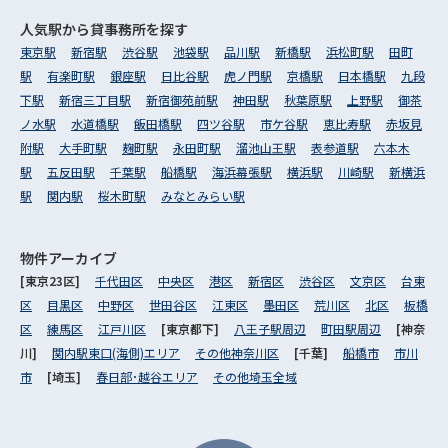
人気駅から
貸事務所を探す
東京駅
新宿駅
渋谷駅
池袋駅
品川駅
新橋駅
浜松町駅
田町
駅
有楽町駅
銀座駅
日比谷駅
虎ノ門駅
京橋駅
日本橋駅
九段
下駅
新宿三丁目駅
新宿御苑前駅
神田駅
秋葉原駅
上野駅
御茶
ノ水駅
水道橋駅
飯田橋駅
四ツ谷駅
市ケ谷駅
恵比寿駅
赤坂見
附駅
大手町駅
麹町駅
永田町駅
溜池山王駅
表参道駅
六本木
駅
五反田駅
千葉駅
船橋駅
海浜幕張駅
横浜駅
川崎駅
新横浜
駅
関内駅
桜木町駅
みなとみらい駅
物件アーカイブ
[東京23区]
千代田区
中央区
港区
新宿区
渋谷区
文京区
台東
区
目黒区
中野区
世田谷区
江東区
墨田区
荒川区
北区
板橋
区
練馬区
江戸川区
[東京都下]
八王子駅周辺
町田駅周辺
[神奈
川]
関内駅東口(海側)エリア
その他神奈川区
[千葉]
船橋市
市川
市
[埼玉]
春日部･越谷エリア
その他埼玉全域