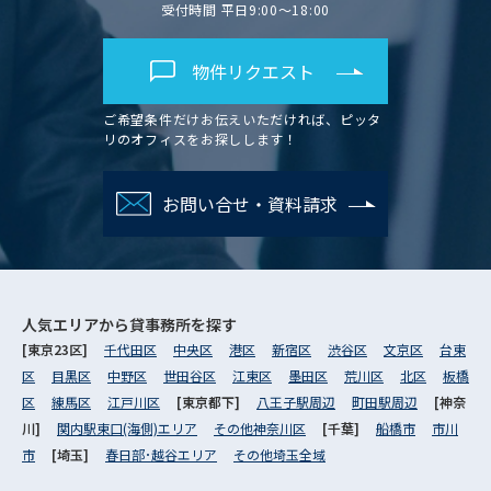
受付時間 平日9:00～18:00
物件リクエスト
ご希望条件だけお伝えいただければ、ピッタ
リのオフィスをお探しします！
お問い合せ・資料請求
人気エリアから
貸事務所を探す
[東京23区]
千代田区
中央区
港区
新宿区
渋谷区
文京区
台東
区
目黒区
中野区
世田谷区
江東区
墨田区
荒川区
北区
板橋
区
練馬区
江戸川区
[東京都下]
八王子駅周辺
町田駅周辺
[神奈
川]
関内駅東口(海側)エリア
その他神奈川区
[千葉]
船橋市
市川
市
[埼玉]
春日部･越谷エリア
その他埼玉全域