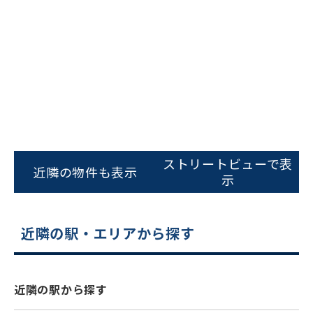
ビルコード：
172272
をお伝えいただくと
ストリートビューで表
近隣の物件も表示
スムーズにご案内できます
示
0120-620-213
平日 9:00〜18:00
近隣の駅・エリアから探す
電話でお問い合わせ
近隣の駅から探す
フォームでお問い合わせ