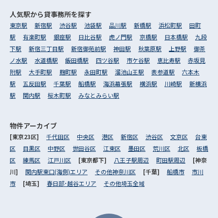
人気駅から
貸事務所を探す
東京駅
新宿駅
渋谷駅
池袋駅
品川駅
新橋駅
浜松町駅
田町
駅
有楽町駅
銀座駅
日比谷駅
虎ノ門駅
京橋駅
日本橋駅
九段
下駅
新宿三丁目駅
新宿御苑前駅
神田駅
秋葉原駅
上野駅
御茶
ノ水駅
水道橋駅
飯田橋駅
四ツ谷駅
市ケ谷駅
恵比寿駅
赤坂見
附駅
大手町駅
麹町駅
永田町駅
溜池山王駅
表参道駅
六本木
駅
五反田駅
千葉駅
船橋駅
海浜幕張駅
横浜駅
川崎駅
新横浜
駅
関内駅
桜木町駅
みなとみらい駅
物件アーカイブ
[東京23区]
千代田区
中央区
港区
新宿区
渋谷区
文京区
台東
区
目黒区
中野区
世田谷区
江東区
墨田区
荒川区
北区
板橋
区
練馬区
江戸川区
[東京都下]
八王子駅周辺
町田駅周辺
[神奈
川]
関内駅東口(海側)エリア
その他神奈川区
[千葉]
船橋市
市川
市
[埼玉]
春日部･越谷エリア
その他埼玉全域