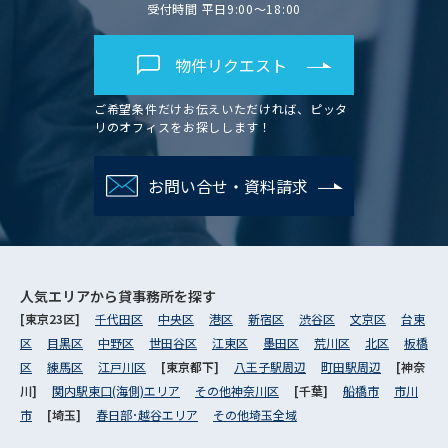
受付時間 平日9:00～18:00
物件リクエスト
ご希望条件だけお伝えいただければ、ピッタ
リのオフィスをお探しします！
お問い合せ・資料請求
人気エリアから
貸事務所を探す
[東京23区]
千代田区
中央区
港区
新宿区
渋谷区
文京区
台東
区
目黒区
中野区
世田谷区
江東区
墨田区
荒川区
北区
板橋
区
練馬区
江戸川区
[東京都下]
八王子駅周辺
町田駅周辺
[神奈
川]
関内駅東口(海側)エリア
その他神奈川区
[千葉]
船橋市
市川
市
[埼玉]
春日部･越谷エリア
その他埼玉全域