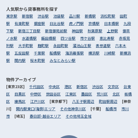
人気駅から
貸事務所を探す
東京駅
新宿駅
渋谷駅
池袋駅
品川駅
新橋駅
浜松町駅
田町
駅
有楽町駅
銀座駅
日比谷駅
虎ノ門駅
京橋駅
日本橋駅
九段
下駅
新宿三丁目駅
新宿御苑前駅
神田駅
秋葉原駅
上野駅
御茶
ノ水駅
水道橋駅
飯田橋駅
四ツ谷駅
市ケ谷駅
恵比寿駅
赤坂見
附駅
大手町駅
麹町駅
永田町駅
溜池山王駅
表参道駅
六本木
駅
五反田駅
千葉駅
船橋駅
海浜幕張駅
横浜駅
川崎駅
新横浜
駅
関内駅
桜木町駅
みなとみらい駅
物件アーカイブ
[東京23区]
千代田区
中央区
港区
新宿区
渋谷区
文京区
台東
区
目黒区
中野区
世田谷区
江東区
墨田区
荒川区
北区
板橋
区
練馬区
江戸川区
[東京都下]
八王子駅周辺
町田駅周辺
[神奈
川]
関内駅東口(海側)エリア
その他神奈川区
[千葉]
船橋市
市川
市
[埼玉]
春日部･越谷エリア
その他埼玉全域