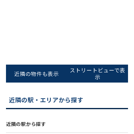
ビルコード：
172272
をお伝えいただくと
ストリートビューで表
近隣の物件も表示
スムーズにご案内できます
示
0120-620-213
平日 9:00〜18:00
近隣の駅・エリアから探す
電話でお問い合わせ
近隣の駅から探す
フォームでお問い合わせ