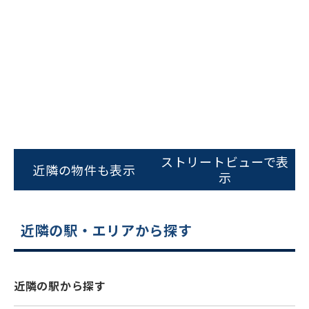
ビルコード：
172272
をお伝えいただくと
ストリートビューで表
近隣の物件も表示
スムーズにご案内できます
示
0120-620-213
平日 9:00〜18:00
近隣の駅・エリアから探す
電話でお問い合わせ
近隣の駅から探す
フォームでお問い合わせ