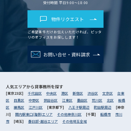
受付時間 平日9:00～18:00
物件リクエスト
ご希望条件だけお伝えいただければ、ピッタ
リのオフィスをお探しします！
お問い合せ・資料請求
人気エリアから
貸事務所を探す
[東京23区]
千代田区
中央区
港区
新宿区
渋谷区
文京区
台東
区
目黒区
中野区
世田谷区
江東区
墨田区
荒川区
北区
板橋
区
練馬区
江戸川区
[東京都下]
八王子駅周辺
町田駅周辺
[神奈
川]
関内駅東口(海側)エリア
その他神奈川区
[千葉]
船橋市
市川
市
[埼玉]
春日部･越谷エリア
その他埼玉全域