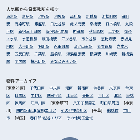
人気駅から
貸事務所を探す
東京駅
新宿駅
渋谷駅
池袋駅
品川駅
新橋駅
浜松町駅
田町
駅
有楽町駅
銀座駅
日比谷駅
虎ノ門駅
京橋駅
日本橋駅
九段
下駅
新宿三丁目駅
新宿御苑前駅
神田駅
秋葉原駅
上野駅
御茶
ノ水駅
水道橋駅
飯田橋駅
四ツ谷駅
市ケ谷駅
恵比寿駅
赤坂見
附駅
大手町駅
麹町駅
永田町駅
溜池山王駅
表参道駅
六本木
駅
五反田駅
千葉駅
船橋駅
海浜幕張駅
横浜駅
川崎駅
新横浜
駅
関内駅
桜木町駅
みなとみらい駅
物件アーカイブ
[東京23区]
千代田区
中央区
港区
新宿区
渋谷区
文京区
台東
区
目黒区
中野区
世田谷区
江東区
墨田区
荒川区
北区
板橋
区
練馬区
江戸川区
[東京都下]
八王子駅周辺
町田駅周辺
[神奈
川]
関内駅東口(海側)エリア
その他神奈川区
[千葉]
船橋市
市川
市
[埼玉]
春日部･越谷エリア
その他埼玉全域