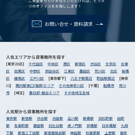
ご希望条件だけお伝えいただければ、ピッタ
リのオフィスをお探しします！
お問い合せ・資料請求
人気エリアから
貸事務所を探す
[東京23区]
千代田区
中央区
港区
新宿区
渋谷区
文京区
台東
区
目黒区
中野区
世田谷区
江東区
墨田区
荒川区
北区
板橋
区
練馬区
江戸川区
[東京都下]
八王子駅周辺
町田駅周辺
[神奈
川]
関内駅東口(海側)エリア
その他神奈川区
[千葉]
船橋市
市川
市
[埼玉]
春日部･越谷エリア
その他埼玉全域
人気駅から
貸事務所を探す
東京駅
新宿駅
渋谷駅
池袋駅
品川駅
新橋駅
浜松町駅
田町
駅
有楽町駅
銀座駅
日比谷駅
虎ノ門駅
京橋駅
日本橋駅
九段
下駅
新宿三丁目駅
新宿御苑前駅
神田駅
秋葉原駅
上野駅
御茶