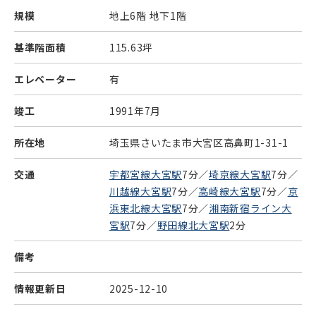
規模
地上6階 地下1階
基準階面積
115.63坪
エレベーター
有
竣工
1991年7月
所在地
埼玉県さいたま市大宮区高鼻町1-31-1
交通
宇都宮線大宮駅
7分／
埼京線大宮駅
7分／
川越線大宮駅
7分／
高崎線大宮駅
7分／
京
浜東北線大宮駅
7分／
湘南新宿ライン大
宮駅
7分／
野田線北大宮駅
2分
備考
情報更新日
2025-12-10