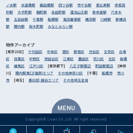
ノ水駅
水道橋駅
飯田橋駅
四ツ谷駅
市ケ谷駅
恵比寿駅
赤坂見
附駅
大手町駅
麹町駅
永田町駅
溜池山王駅
表参道駅
六本木
駅
五反田駅
千葉駅
船橋駅
海浜幕張駅
横浜駅
川崎駅
新横浜
駅
関内駅
桜木町駅
みなとみらい駅
物件アーカイブ
[東京23区]
千代田区
中央区
港区
新宿区
渋谷区
文京区
台東
区
目黒区
中野区
世田谷区
江東区
墨田区
荒川区
北区
板橋
区
練馬区
江戸川区
[東京都下]
八王子駅周辺
町田駅周辺
[神奈
川]
関内駅東口(海側)エリア
その他神奈川区
[千葉]
船橋市
市川
市
[埼玉]
春日部･越谷エリア
その他埼玉全域
MENU
Copyright© Livex Co.,Ltd. All right reserved.
0
0