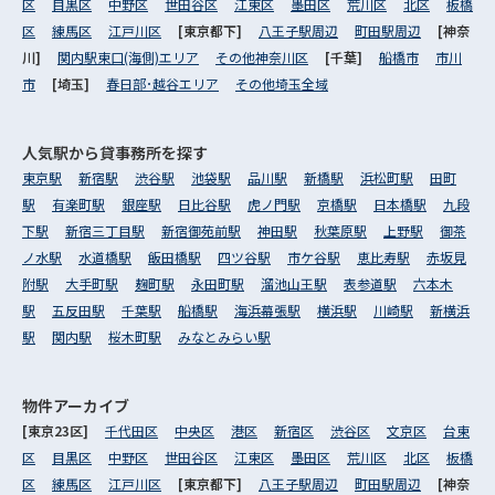
区
目黒区
中野区
世田谷区
江東区
墨田区
荒川区
北区
板橋
区
練馬区
江戸川区
[東京都下]
八王子駅周辺
町田駅周辺
[神奈
川]
関内駅東口(海側)エリア
その他神奈川区
[千葉]
船橋市
市川
市
[埼玉]
春日部･越谷エリア
その他埼玉全域
人気駅から
貸事務所を探す
東京駅
新宿駅
渋谷駅
池袋駅
品川駅
新橋駅
浜松町駅
田町
駅
有楽町駅
銀座駅
日比谷駅
虎ノ門駅
京橋駅
日本橋駅
九段
下駅
新宿三丁目駅
新宿御苑前駅
神田駅
秋葉原駅
上野駅
御茶
ノ水駅
水道橋駅
飯田橋駅
四ツ谷駅
市ケ谷駅
恵比寿駅
赤坂見
附駅
大手町駅
麹町駅
永田町駅
溜池山王駅
表参道駅
六本木
駅
五反田駅
千葉駅
船橋駅
海浜幕張駅
横浜駅
川崎駅
新横浜
駅
関内駅
桜木町駅
みなとみらい駅
物件アーカイブ
[東京23区]
千代田区
中央区
港区
新宿区
渋谷区
文京区
台東
区
目黒区
中野区
世田谷区
江東区
墨田区
荒川区
北区
板橋
区
練馬区
江戸川区
[東京都下]
八王子駅周辺
町田駅周辺
[神奈