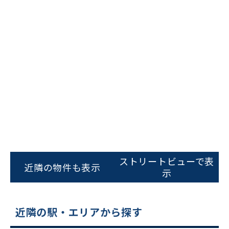
ビルコード：
172272
をお伝えいただくと
スムーズにご案内できます
ストリートビューで表
近隣の物件も表示
示
0120-620-213
平日 9:00〜18:00
近隣の駅・エリアから探す
電話でお問い合わせ