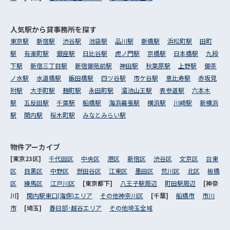
人気駅から
貸事務所を探す
東京駅
新宿駅
渋谷駅
池袋駅
品川駅
新橋駅
浜松町駅
田町
駅
有楽町駅
銀座駅
日比谷駅
虎ノ門駅
京橋駅
日本橋駅
九段
下駅
新宿三丁目駅
新宿御苑前駅
神田駅
秋葉原駅
上野駅
御茶
ノ水駅
水道橋駅
飯田橋駅
四ツ谷駅
市ケ谷駅
恵比寿駅
赤坂見
附駅
大手町駅
麹町駅
永田町駅
溜池山王駅
表参道駅
六本木
駅
五反田駅
千葉駅
船橋駅
海浜幕張駅
横浜駅
川崎駅
新横浜
駅
関内駅
桜木町駅
みなとみらい駅
物件アーカイブ
[東京23区]
千代田区
中央区
港区
新宿区
渋谷区
文京区
台東
区
目黒区
中野区
世田谷区
江東区
墨田区
荒川区
北区
板橋
区
練馬区
江戸川区
[東京都下]
八王子駅周辺
町田駅周辺
[神奈
川]
関内駅東口(海側)エリア
その他神奈川区
[千葉]
船橋市
市川
市
[埼玉]
春日部･越谷エリア
その他埼玉全域