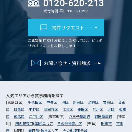
0120-620-213
受付時間 平日9:00～18:00
物件リクエスト
ご希望条件だけお伝えいただければ、ピッタ
リのオフィスをお探しします！
お問い合せ・資料請求
人気エリアから
貸事務所を探す
[東京23区]
千代田区
中央区
港区
新宿区
渋谷区
文京区
台東
区
目黒区
中野区
世田谷区
江東区
墨田区
荒川区
北区
板橋
区
練馬区
江戸川区
[東京都下]
八王子駅周辺
町田駅周辺
[神奈
川]
関内駅東口(海側)エリア
その他神奈川区
[千葉]
船橋市
市川
市
[埼玉]
春日部･越谷エリア
その他埼玉全域