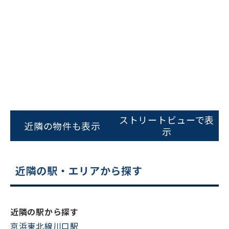
ビルコード：
172272
ストリートビューで表
をお伝えいただくと
近隣の物件も表示
示
スムーズにご案内できます
0120-620-213
近隣の駅・エリアから探す
平日 9:00〜18:00
電話でお問い合わせ
近隣の駅から探す
京浜東北線川口駅