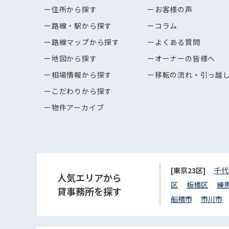
住所から探す
お客様の声
路線・駅から探す
コラム
路線マップから探す
よくある質問
地図から探す
オーナーの皆様へ
相場情報から探す
移転の流れ・引っ越
こだわりから探す
物件アーカイブ
[東京23区]
千代
人気エリアから
区
板橋区
練
貸事務所を探す
船橋市
市川市