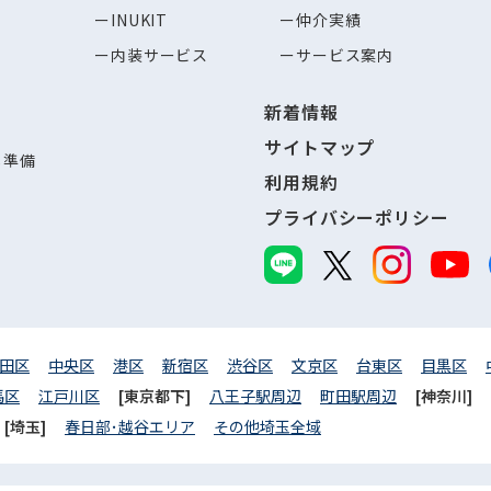
INUKIT
仲介実績
内装サービス
サービス案内
新着情報
サイトマップ
し準備
利用規約
プライバシーポリシー
田区
中央区
港区
新宿区
渋谷区
文京区
台東区
目黒区
馬区
江戸川区
[東京都下]
八王子駅周辺
町田駅周辺
[神奈川]
[埼玉]
春日部･越谷エリア
その他埼玉全域