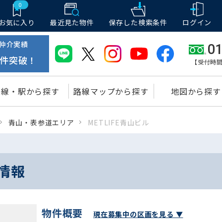
0
お気に入り
最近見た物件
保存した
検索条件
ログイン
仲介実績
01
件突破！
【受付時間
路線・駅から探す
路線マップから探す
地図から探す
青山・表参道エリア
METLIFE青山ビル
室情報
物件概要
現在募集中の区画を見る ▼