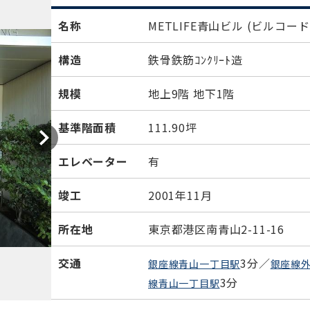
名称
METLIFE青山ビル
(ビルコード
構造
鉄骨鉄筋ｺﾝｸﾘｰﾄ造
規模
地上9階 地下1階
基準階面積
111.90坪
エレベーター
有
竣工
2001年11月
所在地
東京都港区南青山2-11-16
交通
3分／
銀座線青山一丁目駅
銀座線
3分
線青山一丁目駅