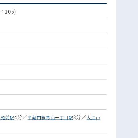
：105)
4分／
3分／
外苑前駅
半蔵門線青山一丁目駅
大江戸