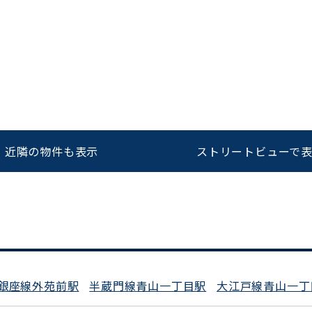
をお伝えいただくと
ビルコード：
172272
スムーズにご案内できます
0120-620-213
近隣の物件も表示
ストリートビューで
平日 9:00〜18:00
銀座線外苑前駅
半蔵門線青山一丁目駅
大江戸線青山一丁