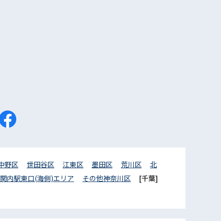
中野区
世田谷区
江東区
墨田区
荒川区
北
関内駅東口(海側)エリア
その他神奈川区
[千葉]