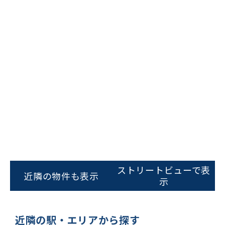
ビルコード：
172272
をお伝えいただくと
スムーズにご案内できます
0120-620-213
平日 9:00〜18:00
電話でお問い合わせ
フォームでお問い合わせ
ストリートビューで表
近隣の物件も表示
示
近隣の駅・エリアから探す