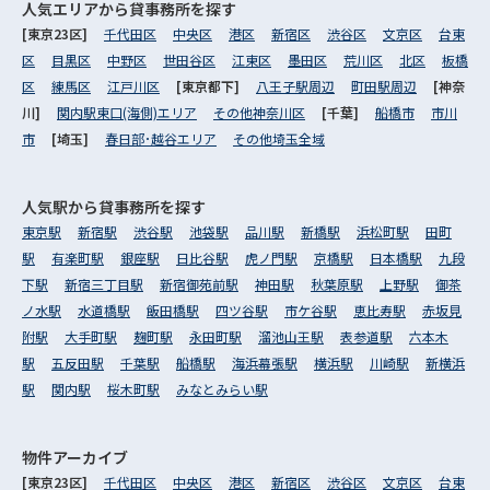
人気エリアから
貸事務所を探す
[東京23区]
千代田区
中央区
港区
新宿区
渋谷区
文京区
台東
区
目黒区
中野区
世田谷区
江東区
墨田区
荒川区
北区
板橋
区
練馬区
江戸川区
[東京都下]
八王子駅周辺
町田駅周辺
[神奈
川]
関内駅東口(海側)エリア
その他神奈川区
[千葉]
船橋市
市川
市
[埼玉]
春日部･越谷エリア
その他埼玉全域
人気駅から
貸事務所を探す
東京駅
新宿駅
渋谷駅
池袋駅
品川駅
新橋駅
浜松町駅
田町
駅
有楽町駅
銀座駅
日比谷駅
虎ノ門駅
京橋駅
日本橋駅
九段
下駅
新宿三丁目駅
新宿御苑前駅
神田駅
秋葉原駅
上野駅
御茶
ノ水駅
水道橋駅
飯田橋駅
四ツ谷駅
市ケ谷駅
恵比寿駅
赤坂見
附駅
大手町駅
麹町駅
永田町駅
溜池山王駅
表参道駅
六本木
駅
五反田駅
千葉駅
船橋駅
海浜幕張駅
横浜駅
川崎駅
新横浜
駅
関内駅
桜木町駅
みなとみらい駅
物件アーカイブ
[東京23区]
千代田区
中央区
港区
新宿区
渋谷区
文京区
台東