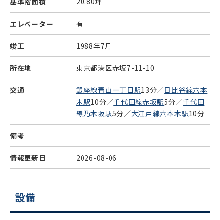
基準階面積
20.80坪
エレベーター
有
竣工
1988年7月
所在地
東京都港区赤坂7-11-10
交通
銀座線青山一丁目駅
13分／
日比谷線六本
木駅
10分／
千代田線赤坂駅
5分／
千代田
線乃木坂駅
5分／
大江戸線六本木駅
10分
備考
情報更新日
2026-08-06
設備