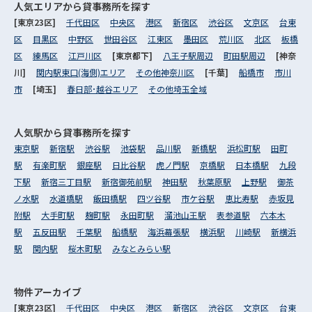
人気エリアから
貸事務所を探す
[東京23区]
千代田区
中央区
港区
新宿区
渋谷区
文京区
台東
区
目黒区
中野区
世田谷区
江東区
墨田区
荒川区
北区
板橋
区
練馬区
江戸川区
[東京都下]
八王子駅周辺
町田駅周辺
[神奈
川]
関内駅東口(海側)エリア
その他神奈川区
[千葉]
船橋市
市川
市
[埼玉]
春日部･越谷エリア
その他埼玉全域
人気駅から
貸事務所を探す
東京駅
新宿駅
渋谷駅
池袋駅
品川駅
新橋駅
浜松町駅
田町
駅
有楽町駅
銀座駅
日比谷駅
虎ノ門駅
京橋駅
日本橋駅
九段
下駅
新宿三丁目駅
新宿御苑前駅
神田駅
秋葉原駅
上野駅
御茶
ノ水駅
水道橋駅
飯田橋駅
四ツ谷駅
市ケ谷駅
恵比寿駅
赤坂見
附駅
大手町駅
麹町駅
永田町駅
溜池山王駅
表参道駅
六本木
駅
五反田駅
千葉駅
船橋駅
海浜幕張駅
横浜駅
川崎駅
新横浜
駅
関内駅
桜木町駅
みなとみらい駅
物件アーカイブ
[東京23区]
千代田区
中央区
港区
新宿区
渋谷区
文京区
台東