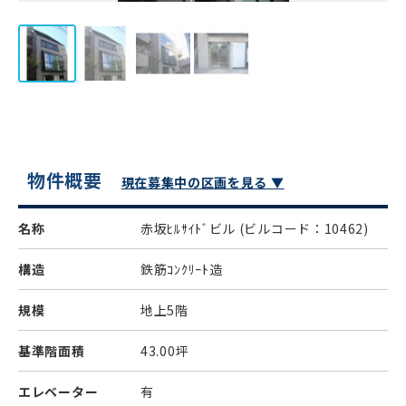
物件概要
現在募集中の区画を見る ▼
名称
赤坂ﾋﾙｻｲﾄﾞビル
(ビルコード：10462)
構造
鉄筋ｺﾝｸﾘｰﾄ造
規模
地上5階
基準階面積
43.00坪
エレベーター
有