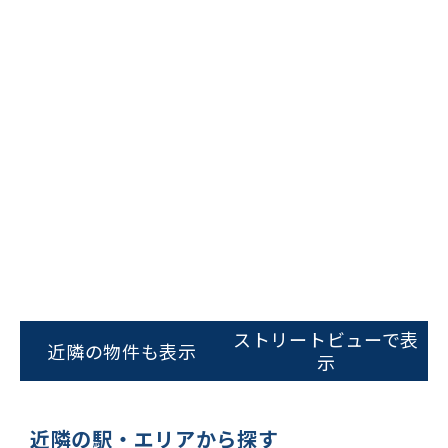
ビルコード：
172272
をお伝えいただくと
スムーズにご案内できます
ストリートビューで表
近隣の物件も表示
示
0120-620-213
平日 9:00〜18:00
近隣の駅・エリアから探す