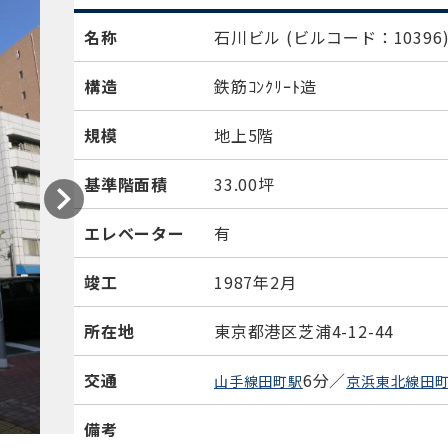
名称
石川ビル
(ビルコード：10396
構造
鉄筋ｺﾝｸﾘｰﾄ造
規模
地上5階
基準階面積
33.00坪
エレベーター
有
竣工
1987年2月
所在地
東京都港区芝浦4-12-44
交通
6分／
山手線田町駅
京浜東北線田
備考