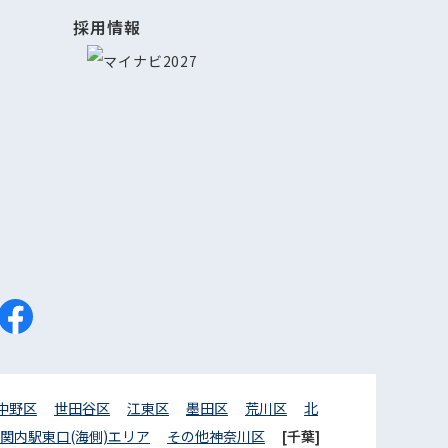
採用情報
中野区
世田谷区
江東区
墨田区
荒川区
北
関内駅東口(海側)エリア
その他神奈川区
[千葉]