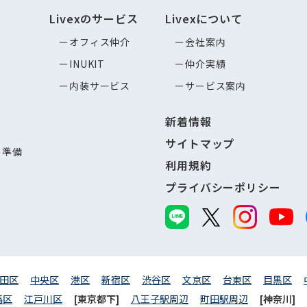
Livexのサービス
Livexについて
オフィス仲介
会社案内
INUKIT
仲介実績
内装サービス
サービス案内
新着情報
サイトマップ
し準備
利用規約
プライバシーポリシー
田区
中央区
港区
新宿区
渋谷区
文京区
台東区
目黒区
馬区
江戸川区
[東京都下]
八王子駅周辺
町田駅周辺
[神奈川]