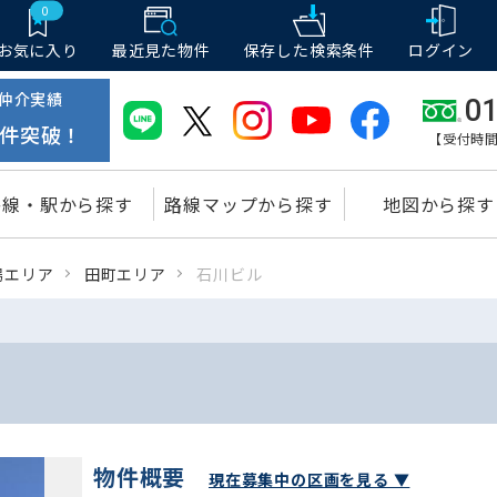
0
お気に入り
最近見た物件
保存した
検索条件
ログイン
仲介実績
01
件突破！
【受付時間
路線・駅から探す
路線マップから探す
地図から探す
場エリア
田町エリア
石川ビル
物件概要
現在募集中の区画を見る ▼