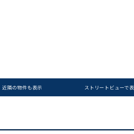
をお伝えいただくと
ビルコード：
172272
スムーズにご案内できます
0120-620-213
平日 9:00〜18:00
近隣の物件も表示
ストリートビューで