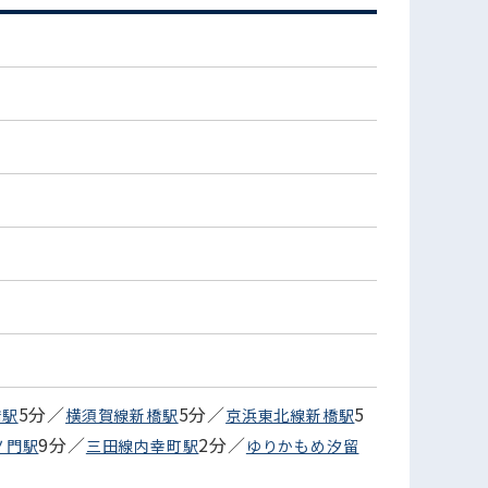
)
5分／
5分／
5
橋駅
横須賀線新橋駅
京浜東北線新橋駅
9分／
2分／
ノ門駅
三田線内幸町駅
ゆりかもめ汐留