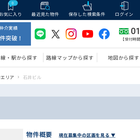
0
お気に入り
最近見た物件
保存した
検索条件
ログイン
仲介実績
01
件突破！
【受付時間
路線・駅から探す
路線マップから探す
地図から探す
橋エリア
石井ビル
物件概要
現在募集中の区画を見る ▼