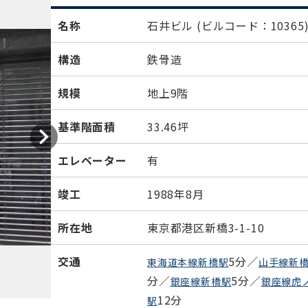
名称
石井ビル
(ビルコード：10365
構造
鉄骨造
規模
地上9階
基準階面積
33.46坪
エレベーター
有
竣工
1988年8月
所在地
東京都港区新橋3-1-10
交通
5分／
東海道本線新橋駅
山手線新
分／
5分／
銀座線新橋駅
銀座線虎
12分
駅