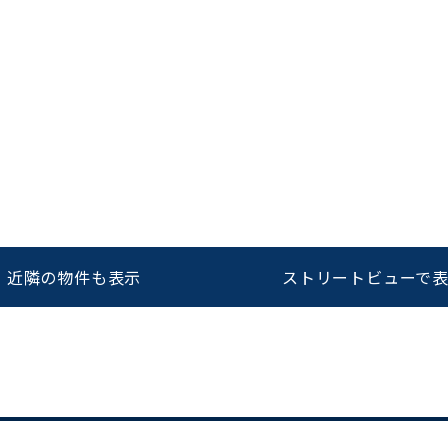
をお伝えいただくと
ビルコード：
172272
スムーズにご案内できます
0120-620-213
近隣の物件も表示
ストリートビューで
平日 9:00〜18:00