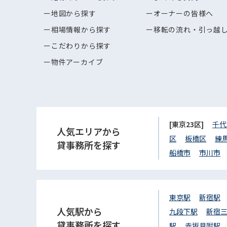
地図から探す
オーナーの皆様へ
相場情報から探す
移転の流れ・引っ越
こだわりから探す
物件アーカイブ
[東京23区]
千代
人気エリアから
区
板橋区
練
貸事務所を探す
船橋市
市川市
東京駅
新宿駅
人気駅から
九段下駅
新宿
貸事務所を探す
駅
赤坂見附駅