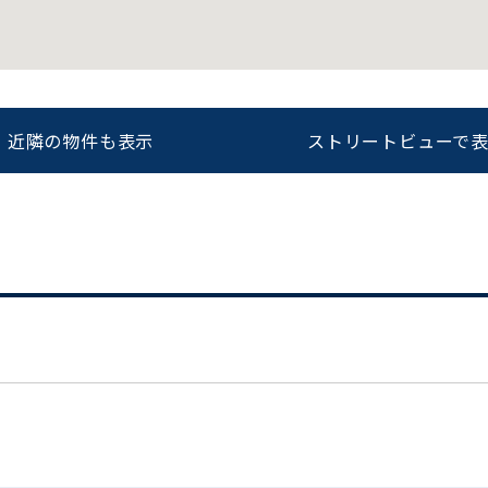
をお伝えいただくと
ビルコード：
172272
スムーズにご案内できます
近隣の物件も表示
ストリートビューで
0120-620-213
平日 9:00〜18:00