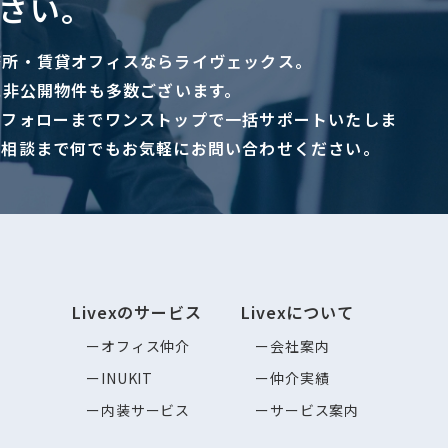
さい。
務所・賃貸オフィスならライヴェックス。
に非公開物件も多数ございます。
ーフォローまでワンストップで一括サポートいたしま
ご相談まで何でもお気軽にお問い合わせください。
Livexのサービス
Livexについて
オフィス仲介
会社案内
INUKIT
仲介実績
内装サービス
サービス案内