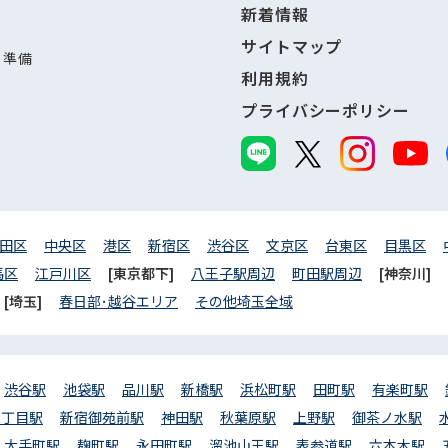
新着情報
サイトマップ
し準備
利用規約
プライバシーポリシー
田区
中央区
港区
新宿区
渋谷区
文京区
台東区
目黒区
馬区
江戸川区
[東京都下]
八王子駅周辺
町田駅周辺
[神奈川]
[埼玉]
春日部･越谷エリア
その他埼玉全域
渋谷駅
池袋駅
品川駅
新橋駅
浜松町駅
田町駅
有楽町駅
三丁目駅
新宿御苑前駅
神田駅
秋葉原駅
上野駅
御茶ノ水駅
大手町駅
麹町駅
永田町駅
溜池山王駅
表参道駅
六本木駅