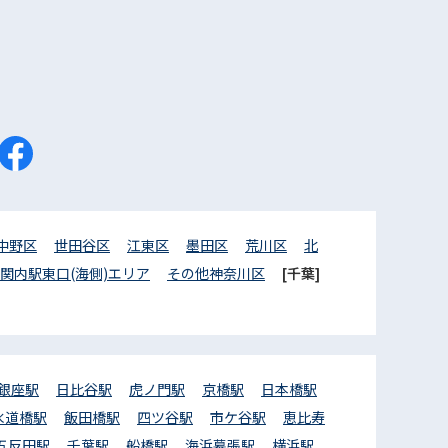
中野区
世田谷区
江東区
墨田区
荒川区
北
関内駅東口(海側)エリア
その他神奈川区
[千葉]
銀座駅
日比谷駅
虎ノ門駅
京橋駅
日本橋駅
水道橋駅
飯田橋駅
四ツ谷駅
市ケ谷駅
恵比寿
五反田駅
千葉駅
船橋駅
海浜幕張駅
横浜駅