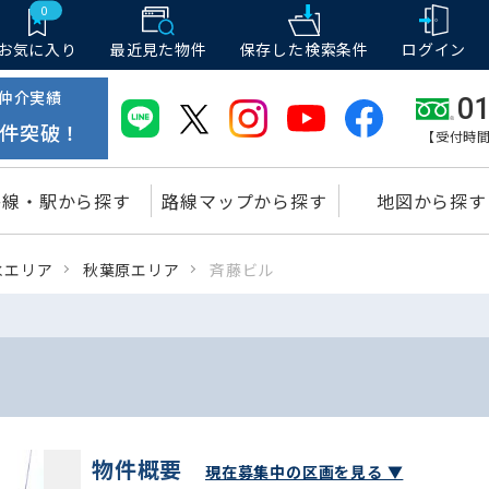
0
お気に入り
最近見た物件
保存した
検索条件
ログイン
仲介実績
01
件突破！
【受付時間
路線・駅から探す
路線マップから探す
地図から探す
水エリア
秋葉原エリア
斉藤ビル
物件概要
現在募集中の区画を見る ▼