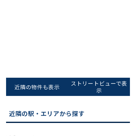
ビルコード：
172272
をお伝えいただくと
スムーズにご案内できます
0120-620-213
平日 9:00〜18:00
電話でお問い合わせ
フォームでお問い合わせ
ストリートビューで表
近隣の物件も表示
示
近隣の駅・エリアから探す