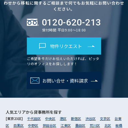
わせから移転に関するご相談まで何でもお気軽にお問い合わせ
ください。
0120-620-213
受付時間 平日9:00～18:00
物件リクエスト
ご希望条件だけお伝えいただければ、ピッタ
リのオフィスをお探しします！
お問い合せ・資料請求
人気エリアから
貸事務所を探す
[東京23区]
千代田区
中央区
港区
新宿区
渋谷区
文京区
台東
区
目黒区
中野区
世田谷区
江東区
墨田区
荒川区
北区
板橋