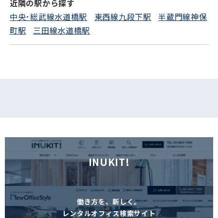
近隣の駅から探す
中央･総武線水道橋駅
東西線九段下駅
半蔵門線神保
町駅
三田線水道橋駅
INUKIT!
働き方を、新しく。
レンタルオフィス検索サイト