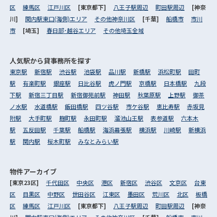
区
練馬区
江戸川区
[東京都下]
八王子駅周辺
町田駅周辺
[神奈
川]
関内駅東口(海側)エリア
その他神奈川区
[千葉]
船橋市
市川
市
[埼玉]
春日部･越谷エリア
その他埼玉全域
人気駅から
貸事務所を探す
東京駅
新宿駅
渋谷駅
池袋駅
品川駅
新橋駅
浜松町駅
田町
駅
有楽町駅
銀座駅
日比谷駅
虎ノ門駅
京橋駅
日本橋駅
九段
下駅
新宿三丁目駅
新宿御苑前駅
神田駅
秋葉原駅
上野駅
御茶
ノ水駅
水道橋駅
飯田橋駅
四ツ谷駅
市ケ谷駅
恵比寿駅
赤坂見
附駅
大手町駅
麹町駅
永田町駅
溜池山王駅
表参道駅
六本木
駅
五反田駅
千葉駅
船橋駅
海浜幕張駅
横浜駅
川崎駅
新横浜
駅
関内駅
桜木町駅
みなとみらい駅
物件アーカイブ
[東京23区]
千代田区
中央区
港区
新宿区
渋谷区
文京区
台東
区
目黒区
中野区
世田谷区
江東区
墨田区
荒川区
北区
板橋
区
練馬区
江戸川区
[東京都下]
八王子駅周辺
町田駅周辺
[神奈