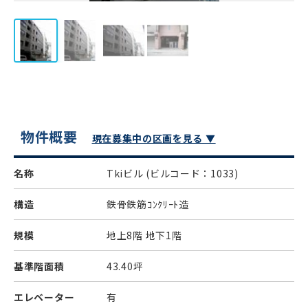
物件概要
現在募集中の区画を見る ▼
名称
Tkiビル
(ビルコード：1033)
構造
鉄骨鉄筋ｺﾝｸﾘｰﾄ造
規模
地上8階 地下1階
基準階面積
43.40坪
エレベーター
有