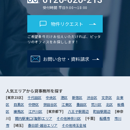
受付時間 平日9:00～18:00
物件リクエスト
ご希望条件だけお伝えいただければ、ピッタ
リのオフィスをお探しします！
お問い合せ・資料請求
人気エリアから
貸事務所を探す
[東京23区]
千代田区
中央区
港区
新宿区
渋谷区
文京区
台東
区
目黒区
中野区
世田谷区
江東区
墨田区
荒川区
北区
板橋
区
練馬区
江戸川区
[東京都下]
八王子駅周辺
町田駅周辺
[神奈
川]
関内駅東口(海側)エリア
その他神奈川区
[千葉]
船橋市
市川
市
[埼玉]
春日部･越谷エリア
その他埼玉全域