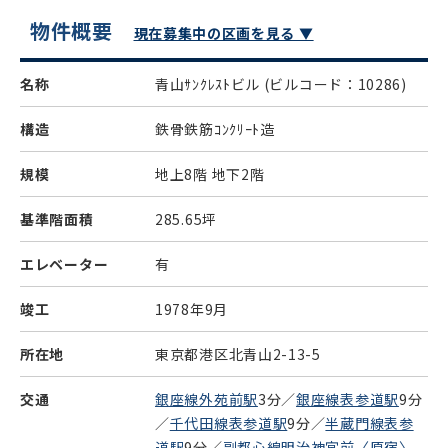
物件概要
現在募集中の区画を見る ▼
名称
青山ｻﾝｸﾚｽﾄビル
(ビルコード：10286)
構造
鉄骨鉄筋ｺﾝｸﾘｰﾄ造
規模
地上8階 地下2階
基準階面積
285.65坪
エレベーター
有
竣工
1978年9月
所在地
東京都港区北青山2-13-5
交通
銀座線外苑前駅
3分／
銀座線表参道駅
9分
／
千代田線表参道駅
9分／
半蔵門線表参
道駅
9分／
副都心線明治神宮前〈原宿〉