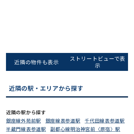
をお伝えいただくと
スムーズにご案内できます
0120-620-213
平日 9:00〜18:00
電話でお問い合わせ
ストリートビューで表
近隣の物件も表示
示
フォームでお問い合わせ
近隣の駅・エリアから探す
近隣の駅から探す
銀座線外苑前駅
銀座線表参道駅
千代田線表参道駅
半蔵門線表参道駅
副都心線明治神宮前〈原宿〉駅