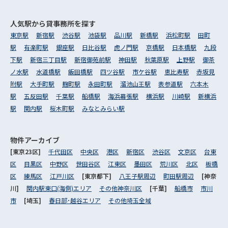
人気駅から
貸事務所を探す
東京駅
新宿駅
渋谷駅
池袋駅
品川駅
新橋駅
浜松町駅
田町
駅
有楽町駅
銀座駅
日比谷駅
虎ノ門駅
京橋駅
日本橋駅
九段
下駅
新宿三丁目駅
新宿御苑前駅
神田駅
秋葉原駅
上野駅
御茶
ノ水駅
水道橋駅
飯田橋駅
四ツ谷駅
市ケ谷駅
恵比寿駅
赤坂見
附駅
大手町駅
麹町駅
永田町駅
溜池山王駅
表参道駅
六本木
駅
五反田駅
千葉駅
船橋駅
海浜幕張駅
横浜駅
川崎駅
新横浜
駅
関内駅
桜木町駅
みなとみらい駅
物件アーカイブ
[東京23区]
千代田区
中央区
港区
新宿区
渋谷区
文京区
台東
区
目黒区
中野区
世田谷区
江東区
墨田区
荒川区
北区
板橋
区
練馬区
江戸川区
[東京都下]
八王子駅周辺
町田駅周辺
[神奈
川]
関内駅東口(海側)エリア
その他神奈川区
[千葉]
船橋市
市川
市
[埼玉]
春日部･越谷エリア
その他埼玉全域