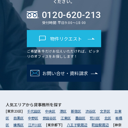
ください。
0120-620-213
受付時間 平日9:00～18:00
物件リクエスト
ご希望条件だけお伝えいただければ、ピッタ
リのオフィスをお探しします！
お問い合せ・資料請求
人気エリアから
貸事務所を探す
[東京23区]
千代田区
中央区
港区
新宿区
渋谷区
文京区
台東
区
目黒区
中野区
世田谷区
江東区
墨田区
荒川区
北区
板橋
区
練馬区
江戸川区
[東京都下]
八王子駅周辺
町田駅周辺
[神奈