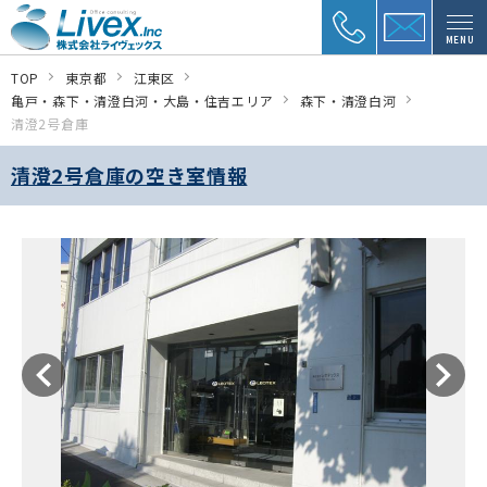
MENU
TOP
東京都
江東区
亀戸・森下・清澄白河・大島・住吉エリア
森下・清澄白河
清澄2号倉庫
清澄2号倉庫の空き室情報