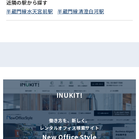
近隣の駅から探す
フォームでお問い合わせ
半蔵門線水天宮前駅
半蔵門線清澄白河駅
INUKIT!
働き方を、新しく。
レンタルオフィス検索サイト
New Office Style