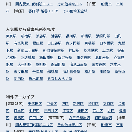
川]
関内駅東口(海側)エリア
その他神奈川区
[千葉]
船橋市
市川
市
[埼玉]
春日部･越谷エリア
その他埼玉全域
人気駅から
貸事務所を探す
東京駅
新宿駅
渋谷駅
池袋駅
品川駅
新橋駅
浜松町駅
田町
駅
有楽町駅
銀座駅
日比谷駅
虎ノ門駅
京橋駅
日本橋駅
九段
下駅
新宿三丁目駅
新宿御苑前駅
神田駅
秋葉原駅
上野駅
御茶
ノ水駅
水道橋駅
飯田橋駅
四ツ谷駅
市ケ谷駅
恵比寿駅
赤坂見
附駅
大手町駅
麹町駅
永田町駅
溜池山王駅
表参道駅
六本木
駅
五反田駅
千葉駅
船橋駅
海浜幕張駅
横浜駅
川崎駅
新横浜
駅
関内駅
桜木町駅
みなとみらい駅
物件アーカイブ
[東京23区]
千代田区
中央区
港区
新宿区
渋谷区
文京区
台東
区
目黒区
中野区
世田谷区
江東区
墨田区
荒川区
北区
板橋
区
練馬区
江戸川区
[東京都下]
八王子駅周辺
町田駅周辺
[神奈
川]
関内駅東口(海側)エリア
その他神奈川区
[千葉]
船橋市
市川
市
[埼玉]
春日部･越谷エリア
その他埼玉全域