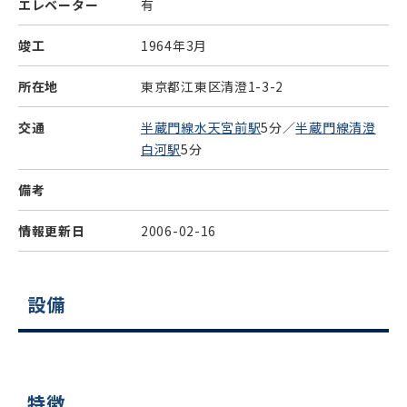
エレベーター
有
竣工
1964年3月
所在地
東京都江東区清澄1-3-2
交通
半蔵門線水天宮前駅
5分／
半蔵門線清澄
白河駅
5分
備考
情報更新日
2006-02-16
設備
特徴