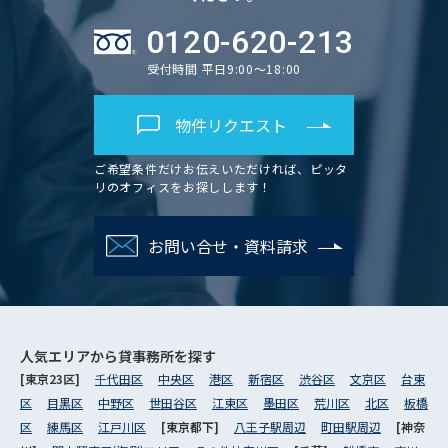
0120-620-213
受付時間 平日9:00～18:00
物件リクエスト
ご希望条件だけお伝えいただければ、ピッタ
リのオフィスをお探しします！
お問い合せ・資料請求
人気エリアから
貸事務所を探す
[東京23区]
千代田区
中央区
港区
新宿区
渋谷区
文京区
台東
区
目黒区
中野区
世田谷区
江東区
墨田区
荒川区
北区
板橋
区
練馬区
江戸川区
[東京都下]
八王子駅周辺
町田駅周辺
[神奈