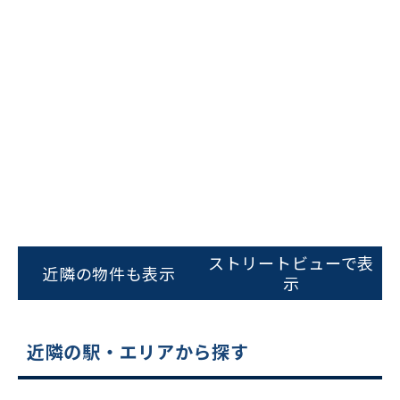
ビルコード：
172272
をお伝えいただくと
スムーズにご案内できます
ストリートビューで表
近隣の物件も表示
示
0120-620-213
平日 9:00〜18:00
近隣の駅・エリアから探す
電話でお問い合わせ