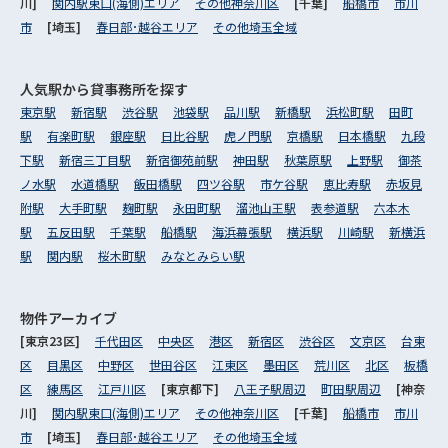
川]
関内駅東口(海側)エリア
その他神奈川区
[千葉]
船橋市
市川
市
[埼玉]
春日部･越谷エリア
その他埼玉全域
人気駅から
貸事務所を探す
東京駅
新宿駅
渋谷駅
池袋駅
品川駅
新橋駅
浜松町駅
田町
駅
有楽町駅
銀座駅
日比谷駅
虎ノ門駅
京橋駅
日本橋駅
九段
下駅
新宿三丁目駅
新宿御苑前駅
神田駅
秋葉原駅
上野駅
御茶
ノ水駅
水道橋駅
飯田橋駅
四ツ谷駅
市ケ谷駅
恵比寿駅
赤坂見
附駅
大手町駅
麹町駅
永田町駅
溜池山王駅
表参道駅
六本木
駅
五反田駅
千葉駅
船橋駅
海浜幕張駅
横浜駅
川崎駅
新横浜
駅
関内駅
桜木町駅
みなとみらい駅
物件アーカイブ
[東京23区]
千代田区
中央区
港区
新宿区
渋谷区
文京区
台東
区
目黒区
中野区
世田谷区
江東区
墨田区
荒川区
北区
板橋
区
練馬区
江戸川区
[東京都下]
八王子駅周辺
町田駅周辺
[神奈
川]
関内駅東口(海側)エリア
その他神奈川区
[千葉]
船橋市
市川
市
[埼玉]
春日部･越谷エリア
その他埼玉全域