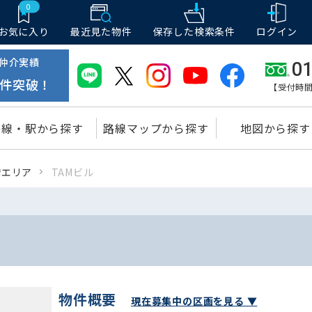
0
お気に入り
最近見た物件
保存した
検索条件
ログイン
仲介実績
01
件突破！
【受付時間
路線・駅から探す
路線マップから探す
地図から探す
橋エリア
TAMビル
物件概要
現在募集中の区画を見る ▼