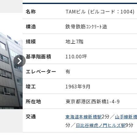
名称
TAMビル
(ビルコード：1004)
構造
鉄骨鉄筋ｺﾝｸﾘｰﾄ造
規模
地上7階
基準階面積
110.00坪
エレベーター
有
竣工
1963年9月
所在地
東京都港区西新橋1-4-9
交通
2分／
東海道本線新橋駅
山手線新
分／
9分
日比谷線虎ノ門ヒルズ駅