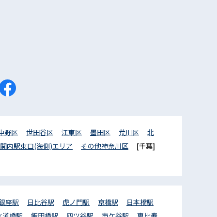
中野区
世田谷区
江東区
墨田区
荒川区
北
関内駅東口(海側)エリア
その他神奈川区
[千葉]
銀座駅
日比谷駅
虎ノ門駅
京橋駅
日本橋駅
水道橋駅
飯田橋駅
四ツ谷駅
市ケ谷駅
恵比寿