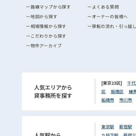
路線マップから探す
よくある質問
地図から探す
オーナーの皆様へ
相場情報から探す
移転の流れ・引っ越
こだわりから探す
物件アーカイブ
[東京23区]
千代
人気エリアから
区
板橋区
練
貸事務所を探す
船橋市
市川市
東京駅
新宿駅
人気駅から
九段下駅
新宿