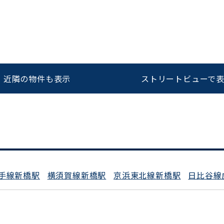
をお伝えいただくと
ビルコード：
172272
スムーズにご案内できます
近隣の物件も表示
ストリートビューで
0120-620-213
平日 9:00〜18:00
手線新橋駅
横須賀線新橋駅
京浜東北線新橋駅
日比谷線