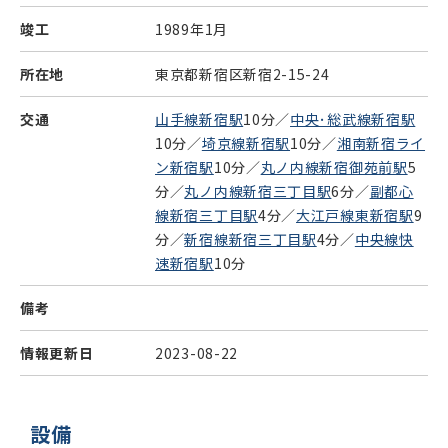
竣工
1989年1月
所在地
東京都新宿区新宿2-15-24
交通
山手線新宿駅
10分／
中央･総武線新宿駅
10分／
埼京線新宿駅
10分／
湘南新宿ライ
ン新宿駅
10分／
丸ノ内線新宿御苑前駅
5
分／
丸ノ内線新宿三丁目駅
6分／
副都心
線新宿三丁目駅
4分／
大江戸線東新宿駅
9
分／
新宿線新宿三丁目駅
4分／
中央線快
速新宿駅
10分
備考
情報更新日
2023-08-22
設備