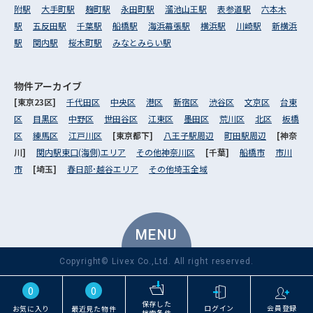
附駅
大手町駅
麹町駅
永田町駅
溜池山王駅
表参道駅
六本木
駅
五反田駅
千葉駅
船橋駅
海浜幕張駅
横浜駅
川崎駅
新横浜
駅
関内駅
桜木町駅
みなとみらい駅
物件アーカイブ
[東京23区]
千代田区
中央区
港区
新宿区
渋谷区
文京区
台東
区
目黒区
中野区
世田谷区
江東区
墨田区
荒川区
北区
板橋
区
練馬区
江戸川区
[東京都下]
八王子駅周辺
町田駅周辺
[神奈
川]
関内駅東口(海側)エリア
その他神奈川区
[千葉]
船橋市
市川
市
[埼玉]
春日部･越谷エリア
その他埼玉全域
MENU
Copyright© Livex Co.,Ltd. All right reserved.
0
0
保存した
ログイン
会員登録
お気に入り
最近見た物件
検索条件