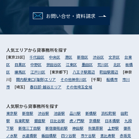
お問い合せ・資料請求
人気エリアから
貸事務所を探す
[東京23区]
千代田区
中央区
港区
新宿区
渋谷区
文京区
台東
区
目黒区
中野区
世田谷区
江東区
墨田区
荒川区
北区
板橋
区
練馬区
江戸川区
[東京都下]
八王子駅周辺
町田駅周辺
[神奈
川]
関内駅東口(海側)エリア
その他神奈川区
[千葉]
船橋市
市川
市
[埼玉]
春日部･越谷エリア
その他埼玉全域
人気駅から
貸事務所を探す
東京駅
新宿駅
渋谷駅
池袋駅
品川駅
新橋駅
浜松町駅
田町
駅
有楽町駅
銀座駅
日比谷駅
虎ノ門駅
京橋駅
日本橋駅
九段
下駅
新宿三丁目駅
新宿御苑前駅
神田駅
秋葉原駅
上野駅
御茶
ノ水駅
水道橋駅
飯田橋駅
四ツ谷駅
市ケ谷駅
恵比寿駅
赤坂見