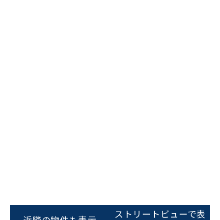
ビルコード：
172272
をお伝えいただくと
スムーズにご案内できます
ストリートビューで表
近隣の物件も表示