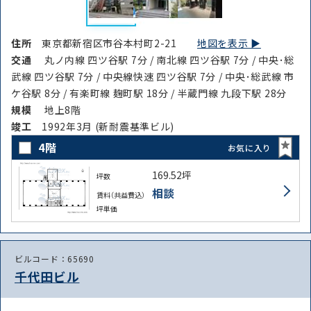
住所
東京都新宿区市谷本村町2-21
地図を表示 ▶︎
交通
丸ノ内線 四ツ谷駅 7分 / 南北線 四ツ谷駅 7分 / 中央･総
武線 四ツ谷駅 7分 / 中央線快速 四ツ谷駅 7分 / 中央･総武線 市
ケ谷駅 8分 / 有楽町線 麹町駅 18分 / 半蔵門線 九段下駅 28分
規模
地上8階
竣⼯
1992年3月 (新耐震基準ビル)
4階
お気に入り
169.52坪
坪数
相談
賃料（共益費込）
坪単価
ビルコード：65690
千代田ビル