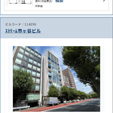
相談
賃料（共益費込）
坪単価
ビルコード：114296
ｽﾄﾘｰﾑ市ヶ谷ビル