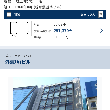
規模
地上9階 地下1階
竣⼯
1968年8月 (新耐震基準ビル)
4階
お気に入り
18.62坪
路線・駅
坪数
住所
251,370円
から探す
賃料（共益費込）
から探す
11,000円
坪単価
条件を絞り込む
ビルコード：5455
外濠ｽｶｲビル