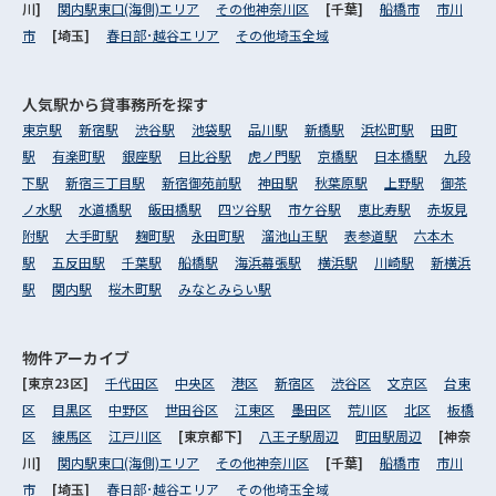
川]
関内駅東口(海側)エリア
その他神奈川区
[千葉]
船橋市
市川
市
[埼玉]
春日部･越谷エリア
その他埼玉全域
人気駅から
貸事務所を探す
東京駅
新宿駅
渋谷駅
池袋駅
品川駅
新橋駅
浜松町駅
田町
駅
有楽町駅
銀座駅
日比谷駅
虎ノ門駅
京橋駅
日本橋駅
九段
下駅
新宿三丁目駅
新宿御苑前駅
神田駅
秋葉原駅
上野駅
御茶
ノ水駅
水道橋駅
飯田橋駅
四ツ谷駅
市ケ谷駅
恵比寿駅
赤坂見
附駅
大手町駅
麹町駅
永田町駅
溜池山王駅
表参道駅
六本木
駅
五反田駅
千葉駅
船橋駅
海浜幕張駅
横浜駅
川崎駅
新横浜
駅
関内駅
桜木町駅
みなとみらい駅
物件アーカイブ
[東京23区]
千代田区
中央区
港区
新宿区
渋谷区
文京区
台東
区
目黒区
中野区
世田谷区
江東区
墨田区
荒川区
北区
板橋
区
練馬区
江戸川区
[東京都下]
八王子駅周辺
町田駅周辺
[神奈
川]
関内駅東口(海側)エリア
その他神奈川区
[千葉]
船橋市
市川
市
[埼玉]
春日部･越谷エリア
その他埼玉全域