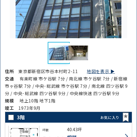
住所
東京都新宿区市谷本村町2-11
地図を表示 ▶︎
交通
有楽町線 市ケ谷駅 7分 / 南北線 市ケ谷駅 7分 / 新宿線
市ヶ谷駅 7分 / 中央･総武線 市ケ谷駅 7分 / 南北線 四ツ谷駅 9
分 / 中央･総武線 四ツ谷駅 9分 / 中央線快速 四ツ谷駅 9分
規模
地上10階 地下1階
竣⼯
1973年9月
3階
お気に入り
40.43坪
坪数