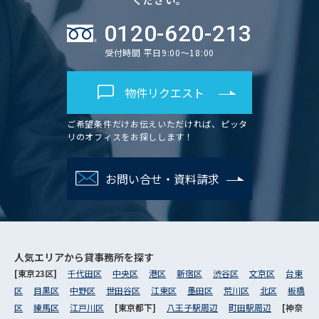
0120-620-213
受付時間 平日9:00～18:00
物件リクエスト
ご希望条件だけお伝えいただければ、ピッタ
リのオフィスをお探しします！
お問い合せ・資料請求
人気エリアから
貸事務所を探す
[東京23区]
千代田区
中央区
港区
新宿区
渋谷区
文京区
台東
区
目黒区
中野区
世田谷区
江東区
墨田区
荒川区
北区
板橋
区
練馬区
江戸川区
[東京都下]
八王子駅周辺
町田駅周辺
[神奈