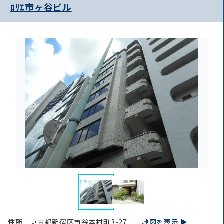
ﾛﾘｴ市ヶ谷ビル
住所
東京都新宿区市谷本村町3-27
地図を表示 ▶︎