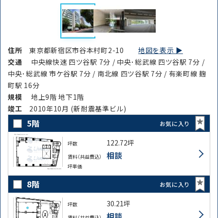
住所
東京都新宿区市谷本村町2-10
地図を表示 ▶︎
交通
中央線快速 四ツ谷駅 7分 / 中央･総武線 四ツ谷駅 7分 /
中央･総武線 市ケ谷駅 7分 / 南北線 四ツ谷駅 7分 / 有楽町線 麹
町駅 16分
規模
地上9階 地下1階
竣⼯
2010年10月 (新耐震基準ビル)
5階
お気に入り
122.72坪
坪数
相談
賃料（共益費込）
坪単価
8階
お気に入り
30.21坪
坪数
相談
賃料（共益費込）