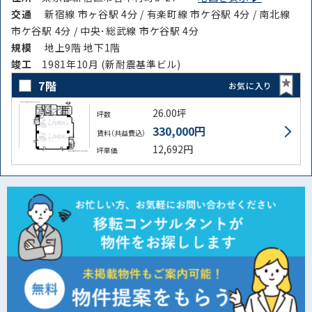
交通
新宿線 市ヶ谷駅 4分 / 有楽町線 市ケ谷駅 4分 / 南北線
市ケ谷駅 4分 / 中央･総武線 市ケ谷駅 4分
規模
地上9階 地下1階
竣⼯
1981年10月 (新耐震基準ビル)
7階
お気に入り
26.00坪
坪数
330,000円
賃料（共益費込）
12,692円
坪単価