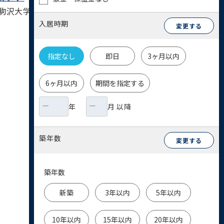
駒沢大学駅 19分 / 目黒線 都立大学駅 21分
入居時期
変更する
指定なし
即日
3ヶ月以内
6ヶ月以内
期間を指定する
年
月 以降
築年数
変更する
築年数
新築
3年以内
5年以内
10年以内
15年以内
20年以内