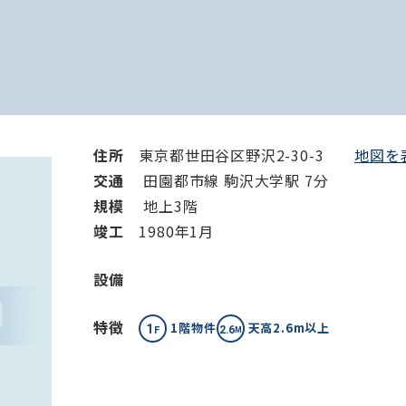
から探す
から探す
条件を絞り込む
住所
東京都世田谷区野沢2-30-3
地図を表
交通
田園都市線 駒沢大学駅 7分
規模
地上3階
竣⼯
1980年1月
設備
特徴
1階物件
天高2.6m以上