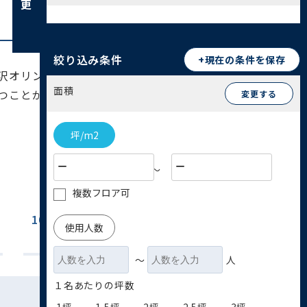
絞り込み条件
+現在の条件を保存
沢オリンピック公園をはじめとする緑豊かな環境
面積
つことができ、地域密着型の小規模事業やフラン
変更する
坪/m2
〜
複数フロア可
100坪~200坪
200坪以上
使用人数
(0)
(0)
〜
人
１名あたりの坪数