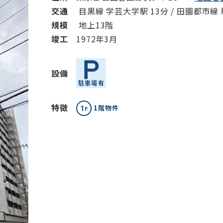
交通
目黒線 学芸大学駅 13分 / 田園都市線 
規模
地上13階
竣⼯
1972年3月
設備
特徴
1階物件