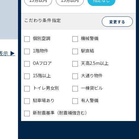
15分以内
15分以内
指定なし
こだわり条件指定
変更する
個別空調
機械警備
1階物件
駅直結
示 ▶︎
OAフロア
天高2.5m以上
15階以上
大通り物件
トイレ男女別
一棟貸ビル
駐車場あり
有人警備
新耐震基準（耐震補強含む）