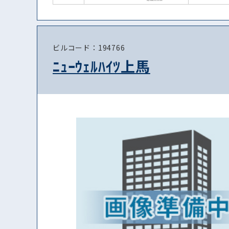
ビルコード：194766
ﾆｭｰｳｪﾙﾊｲﾂ上馬