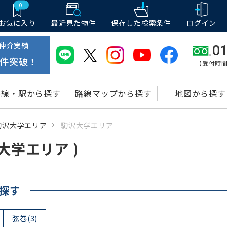
0
お気に入り
最近見た物件
保存した
検索条件
ログイン
仲介実績
01
件突破！
【受付時間
路線・駅から探す
路線マップから探す
地図から探す
駒沢大学エリア
駒沢大学エリア
大学エリア )
探す
弦巻(3)