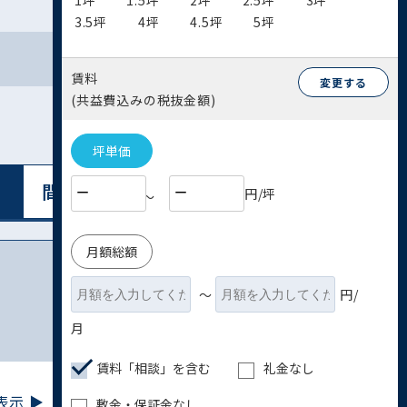
1坪
1.5坪
2坪
2.5坪
3坪
3.5坪
4坪
4.5坪
5坪
賃料
変更する
(共益費込みの税抜金額)
坪単価
間取り図表⽰
リスト表⽰
円/坪
〜
月額総額
〜
円/
月
賃料「相談」を含む
礼金なし
示 ▶︎
敷金・保証金なし