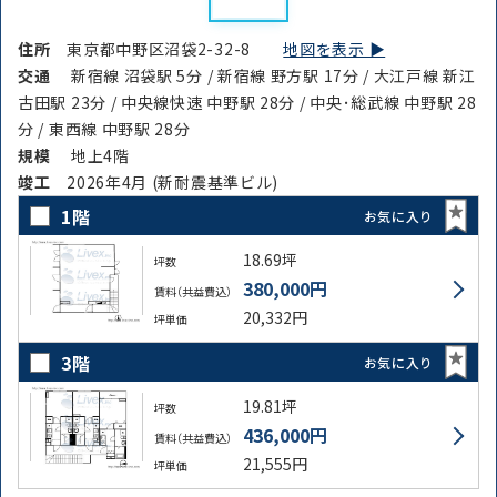
住所
東京都中野区沼袋2-32-8
地図を表示 ▶︎
交通
新宿線 沼袋駅 5分 / 新宿線 野方駅 17分 / 大江戸線 新江
古田駅 23分 / 中央線快速 中野駅 28分 / 中央･総武線 中野駅 28
分 / 東西線 中野駅 28分
規模
地上4階
竣⼯
2026年4月 (新耐震基準ビル)
1階
お気に入り
18.69坪
坪数
380,000円
賃料（共益費込）
20,332円
坪単価
3階
お気に入り
19.81坪
坪数
436,000円
賃料（共益費込）
21,555円
坪単価