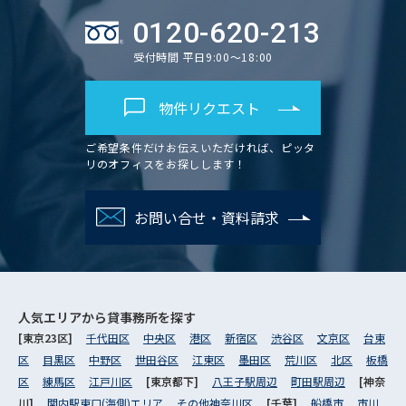
0120-620-213
受付時間 平日9:00～18:00
物件リクエスト
ご希望条件だけお伝えいただければ、ピッタ
リのオフィスをお探しします！
お問い合せ・資料請求
人気エリアから
貸事務所を探す
[東京23区]
千代田区
中央区
港区
新宿区
渋谷区
文京区
台東
区
目黒区
中野区
世田谷区
江東区
墨田区
荒川区
北区
板橋
区
練馬区
江戸川区
[東京都下]
八王子駅周辺
町田駅周辺
[神奈
川]
関内駅東口(海側)エリア
その他神奈川区
[千葉]
船橋市
市川