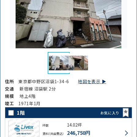
住所
東京都中野区沼袋1-34-6
地図を表示 ▶︎
交通
新宿線 沼袋駅 2分
規模
地上4階
竣⼯
1971年1月
1階
お気に入り
14.02坪
坪数
246,750円
賃料（共益費込）