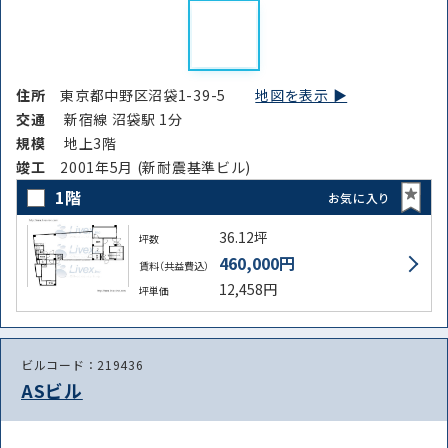
住所
東京都中野区沼袋1-39-5
地図を表示 ▶︎
交通
新宿線 沼袋駅 1分
規模
地上3階
竣⼯
2001年5月 (新耐震基準ビル)
1階
お気に入り
36.12坪
坪数
460,000円
賃料（共益費込）
12,458円
坪単価
ビルコード：219436
ASビル