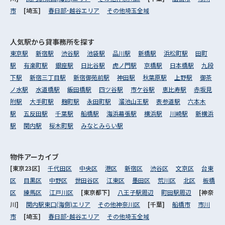
市
[埼玉]
春日部･越谷エリア
その他埼玉全域
人気駅から
貸事務所を探す
東京駅
新宿駅
渋谷駅
池袋駅
品川駅
新橋駅
浜松町駅
田町
駅
有楽町駅
銀座駅
日比谷駅
虎ノ門駅
京橋駅
日本橋駅
九段
下駅
新宿三丁目駅
新宿御苑前駅
神田駅
秋葉原駅
上野駅
御茶
ノ水駅
水道橋駅
飯田橋駅
四ツ谷駅
市ケ谷駅
恵比寿駅
赤坂見
附駅
大手町駅
麹町駅
永田町駅
溜池山王駅
表参道駅
六本木
駅
五反田駅
千葉駅
船橋駅
海浜幕張駅
横浜駅
川崎駅
新横浜
駅
関内駅
桜木町駅
みなとみらい駅
物件アーカイブ
[東京23区]
千代田区
中央区
港区
新宿区
渋谷区
文京区
台東
区
目黒区
中野区
世田谷区
江東区
墨田区
荒川区
北区
板橋
区
練馬区
江戸川区
[東京都下]
八王子駅周辺
町田駅周辺
[神奈
川]
関内駅東口(海側)エリア
その他神奈川区
[千葉]
船橋市
市川
市
[埼玉]
春日部･越谷エリア
その他埼玉全域