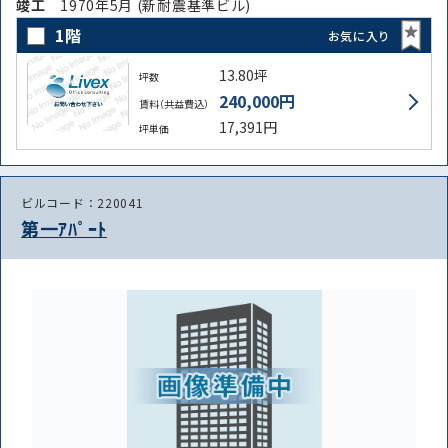
竣⼯
1970年5月 (新耐震基準ビル)
1階
お気に入り
13.80坪
坪数
240,000円
賃料（共益費込）
17,391円
坪単価
ビルコード：220041
第一ｱﾊﾟｰﾄ