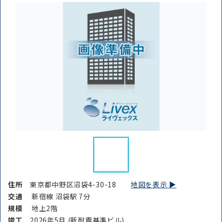
路線・駅
住所
から探す
から探す
条件を絞り込む
住所
東京都中野区沼袋4-30-18
地図を表示 ▶︎
交通
新宿線 沼袋駅 7分
規模
地上2階
竣⼯
2026年5月 (新耐震基準ビル)