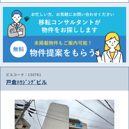
ビルコード：150761
戸倉ﾊｳｼﾞﾝｸﾞビル