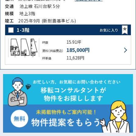
交通
池上線 石川台駅 5分
規模
地上3階
竣⼯
2025年9月 (新耐震基準ビル)
1-3階
お気に入り
15.91坪
坪数
185,000円
賃料（共益費込）
11,628円
坪単価