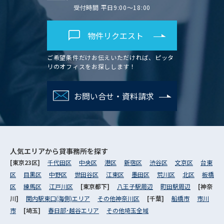
受付時間 平日9:00～18:00
物件リクエスト
ご希望条件だけお伝えいただければ、ピッタ
リのオフィスをお探しします！
お問い合せ・資料請求
人気エリアから
貸事務所を探す
[東京23区]
千代田区
中央区
港区
新宿区
渋谷区
文京区
台東
区
目黒区
中野区
世田谷区
江東区
墨田区
荒川区
北区
板橋
区
練馬区
江戸川区
[東京都下]
八王子駅周辺
町田駅周辺
[神奈
川]
関内駅東口(海側)エリア
その他神奈川区
[千葉]
船橋市
市川
市
[埼玉]
春日部･越谷エリア
その他埼玉全域