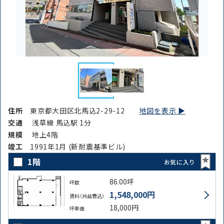
住所
東京都大田区北馬込2-29-12
地図を表示 ▶︎
交通
浅草線 馬込駅 1分
規模
地上4階
竣⼯
1991年1月 (新耐震基準ビル)
1階
お気に入り
86.00坪
坪数
1,548,000円
賃料（共益費込）
18,000円
坪単価