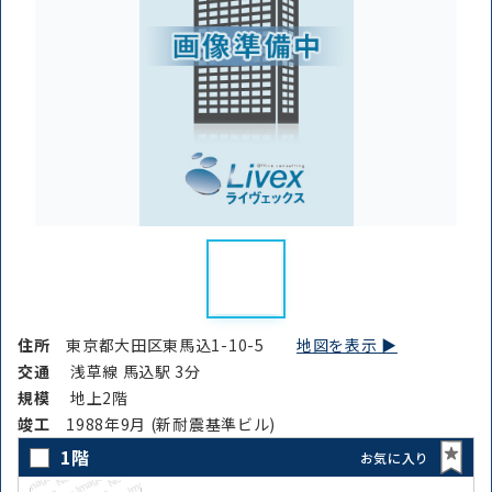
住所
東京都大田区東馬込1-10-5
地図を表示 ▶︎
交通
浅草線 馬込駅 3分
規模
地上2階
竣⼯
1988年9月 (新耐震基準ビル)
1階
お気に入り