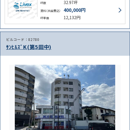
32.97坪
坪数
400,000円
賃料（共益費込）
12,132円
坪単価
ビルコード：82780
ｻﾝﾋﾙｽﾞK(第5田中)