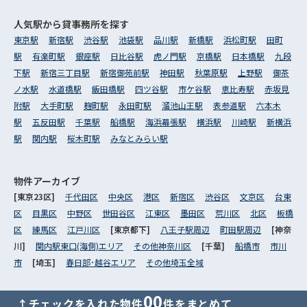
人気駅から
貸事務所を探す
東京駅
新宿駅
渋谷駅
池袋駅
品川駅
新橋駅
浜松町駅
田町
駅
有楽町駅
銀座駅
日比谷駅
虎ノ門駅
京橋駅
日本橋駅
九段
下駅
新宿三丁目駅
新宿御苑前駅
神田駅
秋葉原駅
上野駅
御茶
ノ水駅
水道橋駅
飯田橋駅
四ツ谷駅
市ケ谷駅
恵比寿駅
赤坂見
附駅
大手町駅
麹町駅
永田町駅
溜池山王駅
表参道駅
六本木
駅
五反田駅
千葉駅
船橋駅
海浜幕張駅
横浜駅
川崎駅
新横浜
駅
関内駅
桜木町駅
みなとみらい駅
物件アーカイブ
[東京23区]
千代田区
中央区
港区
新宿区
渋谷区
文京区
台東
区
目黒区
中野区
世田谷区
江東区
墨田区
荒川区
北区
板橋
区
練馬区
江戸川区
[東京都下]
八王子駅周辺
町田駅周辺
[神奈
川]
関内駅東口(海側)エリア
その他神奈川区
[千葉]
船橋市
市川
市
[埼玉]
春日部･越谷エリア
その他埼玉全域
00
↑チェックを入れた物件
件をまとめて