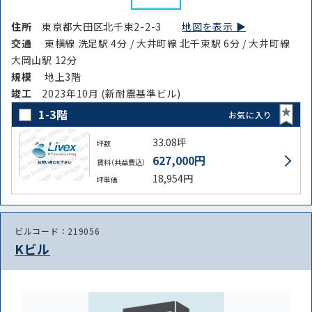
住所
東京都大田区北千束2-2-3
地図を表示 ▶︎
交通
東横線 洗足駅 4分 / 大井町線 北千束駅 6分 / 大井町線
大岡山駅 12分
規模
地上3階
竣⼯
2023年10月 (新耐震基準ビル)
1-3階
お気に入り
33.08坪
坪数
627,000円
賃料（共益費込）
18,954円
坪単価
ビルコード：219056
Kビル