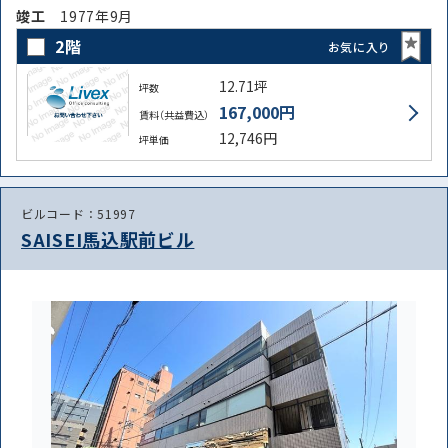
竣⼯
1977年9月
2階
お気に入り
12.71坪
坪数
167,000円
賃料（共益費込）
12,746円
坪単価
ビルコード：51997
SAISEI馬込駅前ビル