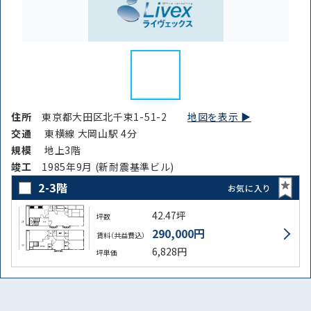
住所
東京都大田区北千束1-51-2
地図を表示 ▶︎
交通
東横線 大岡山駅 4分
規模
地上3階
竣⼯
1985年9月 (新耐震基準ビル)
2-3階
お気に入り
42.47坪
坪数
290,000円
賃料（共益費込）
6,828円
坪単価