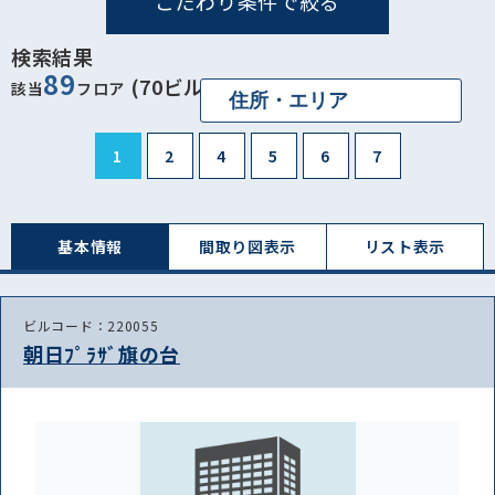
こだわり条件で絞る
検索結果
89
(70ビル)
該当
フロア
1
2
4
5
6
7
基本情報
間取り図表⽰
リスト表⽰
ビルコード：220055
朝日ﾌﾟﾗｻﾞ旗の台