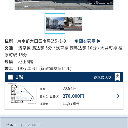
路線・駅
住所
から探す
から探す
住所
東京都大田区南馬込5-1-9
地図を表示 ▶︎
交通
浅草線 馬込駅 5分 / 浅草線 西馬込駅 10分 / 大井町線 荏
条件を絞り込む
原町駅 15分
規模
地上6階
竣⼯
1987年9月 (新耐震基準ビル)
1階
お気に入り
22.54坪
坪数
270,000円
賃料（共益費込）
11,979円
坪単価
ビルコード：218837