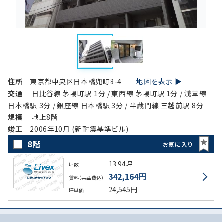
住所
東京都中央区日本橋兜町8-4
地図を表示 ▶︎
交通
日比谷線 茅場町駅 1分 / 東西線 茅場町駅 1分 / 浅草線
日本橋駅 3分 / 銀座線 日本橋駅 3分 / 半蔵門線 三越前駅 8分
規模
地上8階
竣⼯
2006年10月 (新耐震基準ビル)
8階
お気に入り
13.94坪
坪数
342,164円
賃料（共益費込）
24,545円
坪単価