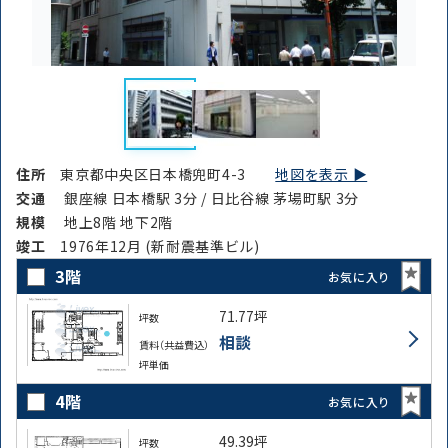
住所
東京都中央区日本橋兜町4-3
地図を表示 ▶︎
交通
銀座線 日本橋駅 3分 / 日比谷線 茅場町駅 3分
規模
地上8階 地下2階
竣⼯
1976年12月 (新耐震基準ビル)
3階
お気に入り
71.77坪
坪数
相談
賃料（共益費込）
坪単価
4階
お気に入り
49.39坪
坪数