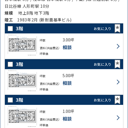
日比谷線 人形町駅 10分
規模
地上8階 地下3階
竣⼯
1983年2月 (新耐震基準ビル)
3階
お気に入り
3.00坪
坪数
相談
賃料（共益費込）
坪単価
3階
お気に入り
5.00坪
坪数
相談
賃料（共益費込）
坪単価
3階
お気に入り
1.00坪
坪数
相談
賃料（共益費込）
坪単価