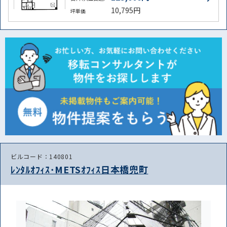
10,795円
坪単価
ビルコード：140801
ﾚﾝﾀﾙｵﾌｨｽ･METSｵﾌｨｽ日本橋兜町