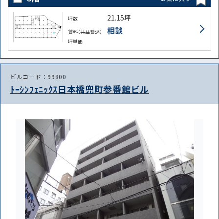
21.15坪
坪数
相談
賃料（共益費込）
坪単価
ビルコード：99800
ﾄｰｼﾝﾌｪﾆｯｸｽ日本橋兜町参番館ビル