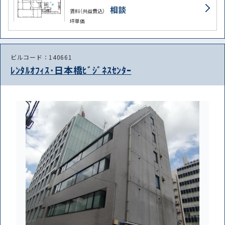
相談
賃料（共益費込）
坪単価
ビルコード：140661
ﾚﾝﾀﾙｵﾌｨｽ･日本橋ﾋﾞｼﾞﾈｽｾﾝﾀｰ