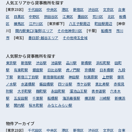
人気エリアから
貸事務所を探す
[東京23区]
千代田区
中央区
港区
新宿区
渋谷区
文京区
台東
区
目黒区
中野区
世田谷区
江東区
墨田区
荒川区
北区
板橋
区
練馬区
江戸川区
[東京都下]
八王子駅周辺
町田駅周辺
[神奈
川]
関内駅東口(海側)エリア
その他神奈川区
[千葉]
船橋市
市川
市
[埼玉]
春日部･越谷エリア
その他埼玉全域
人気駅から
貸事務所を探す
東京駅
新宿駅
渋谷駅
池袋駅
品川駅
新橋駅
浜松町駅
田町
駅
有楽町駅
銀座駅
日比谷駅
虎ノ門駅
京橋駅
日本橋駅
九段
下駅
新宿三丁目駅
新宿御苑前駅
神田駅
秋葉原駅
上野駅
御茶
ノ水駅
水道橋駅
飯田橋駅
四ツ谷駅
市ケ谷駅
恵比寿駅
赤坂見
附駅
大手町駅
麹町駅
永田町駅
溜池山王駅
表参道駅
六本木
駅
五反田駅
千葉駅
船橋駅
海浜幕張駅
横浜駅
川崎駅
新横浜
駅
関内駅
桜木町駅
みなとみらい駅
物件アーカイブ
[東京23区]
千代田区
中央区
港区
新宿区
渋谷区
文京区
台東