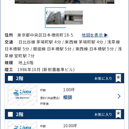
住所
東京都中央区日本橋兜町18-5
地図を表示 ▶︎
交通
日比谷線 茅場町駅 4分 / 東西線 茅場町駅 4分 / 浅草線
日本橋駅 5分 / 銀座線 日本橋駅 5分 / 東西線 日本橋駅 5分 / 浅
草線 宝町駅 7分
規模
地上6階
竣⼯
1986年10月 (新耐震基準ビル)
2階
お気に入り
1.00坪
坪数
相談
賃料（共益費込）
坪単価
2階
お気に入り
10.00坪
坪数