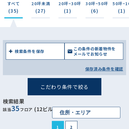
すべて
20坪未満
20坪~30坪
30坪~50坪
50坪~1
(35)
(27)
(1)
(6)
(1)
この条件の新着物件を
検索条件を保存
メールでお知らせ
保存済み条件を確認
こだわり条件で絞る
検索結果
35
(12ビル)
該当
フロア
1
2