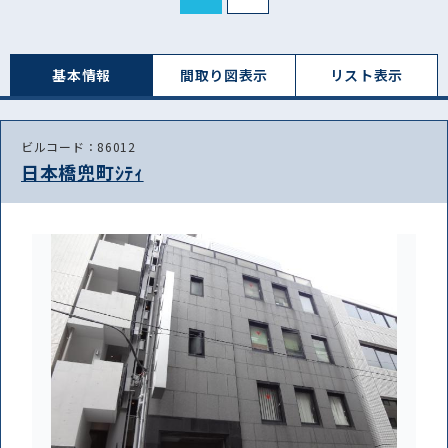
基本情報
間取り図表⽰
リスト表⽰
ビルコード：86012
日本橋兜町ｼﾃｨ