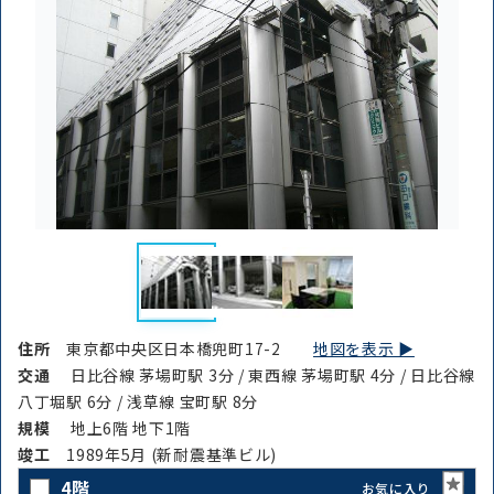
住所
東京都中央区日本橋兜町17-2
地図を表示 ▶︎
交通
日比谷線 茅場町駅 3分 / 東西線 茅場町駅 4分 / 日比谷線
八丁堀駅 6分 / 浅草線 宝町駅 8分
規模
地上6階 地下1階
竣⼯
1989年5月 (新耐震基準ビル)
4階
お気に入り