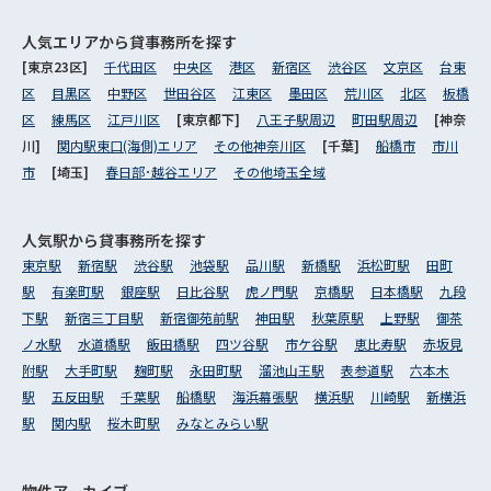
人気エリアから
貸事務所を探す
[東京23区]
千代田区
中央区
港区
新宿区
渋谷区
文京区
台東
区
目黒区
中野区
世田谷区
江東区
墨田区
荒川区
北区
板橋
区
練馬区
江戸川区
[東京都下]
八王子駅周辺
町田駅周辺
[神奈
川]
関内駅東口(海側)エリア
その他神奈川区
[千葉]
船橋市
市川
市
[埼玉]
春日部･越谷エリア
その他埼玉全域
人気駅から
貸事務所を探す
東京駅
新宿駅
渋谷駅
池袋駅
品川駅
新橋駅
浜松町駅
田町
駅
有楽町駅
銀座駅
日比谷駅
虎ノ門駅
京橋駅
日本橋駅
九段
下駅
新宿三丁目駅
新宿御苑前駅
神田駅
秋葉原駅
上野駅
御茶
ノ水駅
水道橋駅
飯田橋駅
四ツ谷駅
市ケ谷駅
恵比寿駅
赤坂見
附駅
大手町駅
麹町駅
永田町駅
溜池山王駅
表参道駅
六本木
駅
五反田駅
千葉駅
船橋駅
海浜幕張駅
横浜駅
川崎駅
新横浜
駅
関内駅
桜木町駅
みなとみらい駅
物件アーカイブ