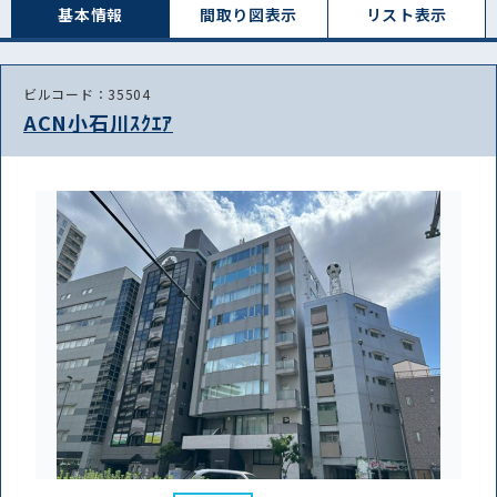
基本情報
間取り図表⽰
リスト表⽰
ビルコード：35504
ACN小石川ｽｸｴｱ