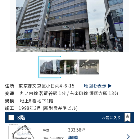
条件を絞り込む
住所
東京都文京区小日向4-6-15
地図を表示 ▶︎
交通
丸ノ内線 茗荷谷駅 1分 / 有楽町線 護国寺駅 13分
規模
地上8階 地下1階
竣⼯
1998年3月 (新耐震基準ビル)
3階
お気に入り
333.56坪
坪数
相談
賃料（共益費込）