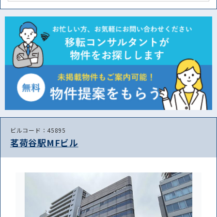
ビルコード：45895
茗荷谷駅MFビル
路線・駅
住所
から探す
から探す