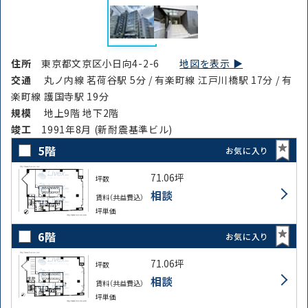
住所
東京都文京区小日向4-2-6
地図を表示 ▶︎
交通
丸ノ内線 茗荷谷駅 5分 / 有楽町線 江戸川橋駅 17分 / 有
楽町線 護国寺駅 19分
規模
地上9階 地下2階
竣⼯
1991年8月 (新耐震基準ビル)
5階
お気に入り
71.06坪
坪数
相談
賃料（共益費込）
坪単価
6階
お気に入り
71.06坪
坪数
相談
賃料（共益費込）
坪単価