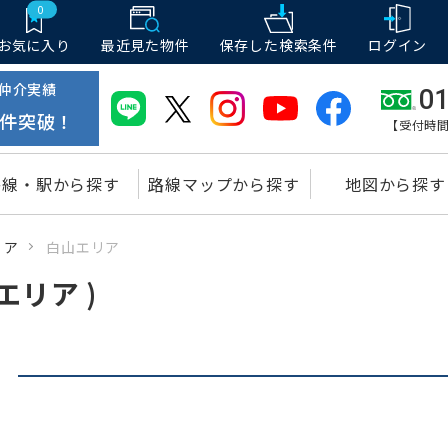
0
お気に入り
最近見た物件
保存した
検索条件
ログイン
仲介実績
01
件突破！
【受付時間
路線・駅から探す
路線マップから探す
地図から探す
リア
白山エリア
エリア )