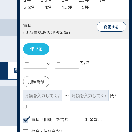
1坪
1.5坪
2坪
2.5坪
3坪
3.5坪
4坪
4.5坪
5坪
賃料
変更する
(共益費込みの税抜金額)
坪単価
円/坪
〜
間取り図表⽰
リスト表⽰
月額総額
〜
円/
月
賃料「相談」を含む
礼金なし
敷金・保証金なし