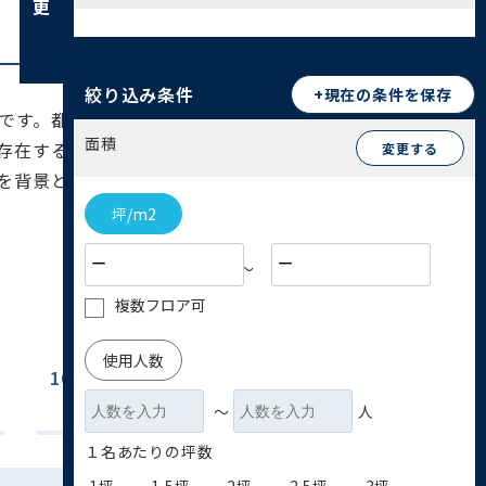
絞り込み条件
+現在の条件を保存
です。都営三田線の白山駅を中心に交通アクセス
面積
存在するため、学生需要や教育ビジネスとの親和
変更する
を背景とした小規模店舗や医療サービスの需要が
坪/m2
〜
複数フロア可
使用人数
100坪~200坪
200坪以上
(0)
(0)
〜
人
１名あたりの坪数