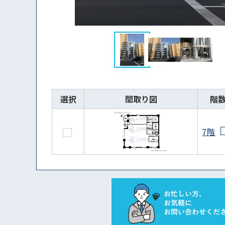
選択
間取り図
階
7階