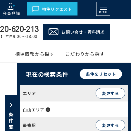
物件リクエスト
会員登録
MENU
20-620-213
お問い合せ・資料請求
9:00～18:00
】 平日
相場情報から探す
こだわりから探す
現在の検索条件
条件をリセット
エリア
変更する
白山エリア
条件変更
最寄駅
変更する