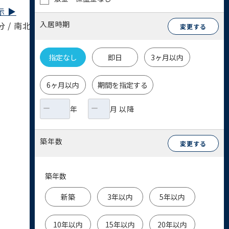
 ▶︎
入居時期
分 / 南北線 東大前駅 12分
変更する
指定なし
即日
3ヶ月以内
6ヶ月以内
期間を指定する
年
月 以降
築年数
変更する
築年数
新築
3年以内
5年以内
10年以内
15年以内
20年以内