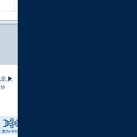
見る
示 ▶︎
5分