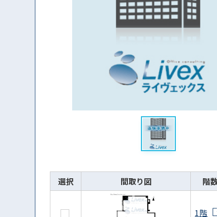
選択
間取り図
階
1階