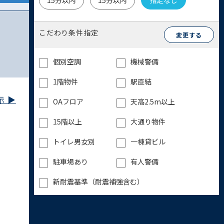
15分以内
15分以内
指定なし
こだわり条件指定
変更する
個別空調
機械警備
1階物件
駅直結
 ▶︎
OAフロア
天高2.5m以上
15階以上
大通り物件
トイレ男女別
一棟貸ビル
駐車場あり
有人警備
新耐震基準（耐震補強含む）