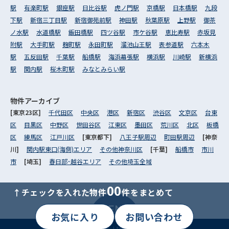
駅
有楽町駅
銀座駅
日比谷駅
虎ノ門駅
京橋駅
日本橋駅
九段
下駅
新宿三丁目駅
新宿御苑前駅
神田駅
秋葉原駅
上野駅
御茶
ノ水駅
水道橋駅
飯田橋駅
四ツ谷駅
市ケ谷駅
恵比寿駅
赤坂見
附駅
大手町駅
麹町駅
永田町駅
溜池山王駅
表参道駅
六本木
駅
五反田駅
千葉駅
船橋駅
海浜幕張駅
横浜駅
川崎駅
新横浜
駅
関内駅
桜木町駅
みなとみらい駅
物件アーカイブ
[東京23区]
千代田区
中央区
港区
新宿区
渋谷区
文京区
台東
区
目黒区
中野区
世田谷区
江東区
墨田区
荒川区
北区
板橋
区
練馬区
江戸川区
[東京都下]
八王子駅周辺
町田駅周辺
[神奈
川]
関内駅東口(海側)エリア
その他神奈川区
[千葉]
船橋市
市川
市
[埼玉]
春日部･越谷エリア
その他埼玉全域
00
↑チェックを入れた物件
件をまとめて
MENU
お気に入り
お問い合わせ