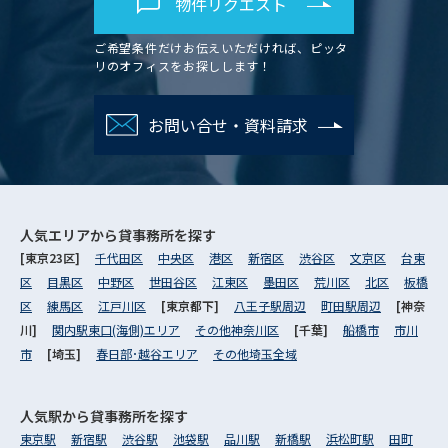
物件リクエスト
ご希望条件だけお伝えいただければ、ピッタ
リのオフィスをお探しします！
お問い合せ・資料請求
人気エリアから
貸事務所を探す
[東京23区]
千代田区
中央区
港区
新宿区
渋谷区
文京区
台東
区
目黒区
中野区
世田谷区
江東区
墨田区
荒川区
北区
板橋
区
練馬区
江戸川区
[東京都下]
八王子駅周辺
町田駅周辺
[神奈
川]
関内駅東口(海側)エリア
その他神奈川区
[千葉]
船橋市
市川
市
[埼玉]
春日部･越谷エリア
その他埼玉全域
人気駅から
貸事務所を探す
東京駅
新宿駅
渋谷駅
池袋駅
品川駅
新橋駅
浜松町駅
田町