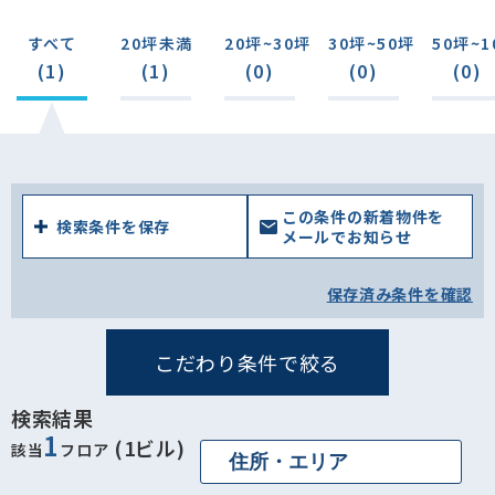
すべて
20坪未満
20坪~30坪
30坪~50坪
50坪~1
(1)
(1)
(0)
(0)
(0)
この条件の新着物件を
検索条件を保存
メールでお知らせ
保存済み条件を確認
こだわり条件で絞る
検索結果
1
(1ビル)
該当
フロア