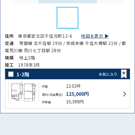
住所
東京都足立区千住元町12-6
地図を表示 ▶︎
交通
常磐線 北千住駅 19分 / 京成本線 千住大橋駅 21分 / 都
電荒川線 荒川七丁目駅 28分
規模
地上2階
竣⼯
1978年3月
1-2階
お気に入り
路線・駅
住所
12.02坪
坪数
から探す
から探す
125,000円
賃料（共益費込）
10,399円
坪単価
条件を絞り込む