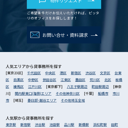
物件リクエスト
ご希望条件だけお伝えいただければ、ピッタ
リのオフィスをお探しします！
お問い合せ・資料請求
人気エリアから
貸事務所を探す
[東京23区]
千代田区
中央区
港区
新宿区
渋谷区
文京区
台東
区
目黒区
中野区
世田谷区
江東区
墨田区
荒川区
北区
板橋
区
練馬区
江戸川区
[東京都下]
八王子駅周辺
町田駅周辺
[神奈
川]
関内駅東口(海側)エリア
その他神奈川区
[千葉]
船橋市
市川
市
[埼玉]
春日部･越谷エリア
その他埼玉全域
人気駅から
貸事務所を探す
東京駅
新宿駅
渋谷駅
池袋駅
品川駅
新橋駅
浜松町駅
田町