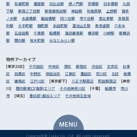
駅
有楽町駅
銀座駅
日比谷駅
虎ノ門駅
京橋駅
日本橋駅
九段
下駅
新宿三丁目駅
新宿御苑前駅
神田駅
秋葉原駅
上野駅
御茶
ノ水駅
水道橋駅
飯田橋駅
四ツ谷駅
市ケ谷駅
恵比寿駅
赤坂見
附駅
大手町駅
麹町駅
永田町駅
溜池山王駅
表参道駅
六本木
駅
五反田駅
千葉駅
船橋駅
海浜幕張駅
横浜駅
川崎駅
新横浜
駅
関内駅
桜木町駅
みなとみらい駅
物件アーカイブ
[東京23区]
千代田区
中央区
港区
新宿区
渋谷区
文京区
台東
区
目黒区
中野区
世田谷区
江東区
墨田区
荒川区
北区
板橋
区
練馬区
江戸川区
[東京都下]
八王子駅周辺
町田駅周辺
[神奈
川]
関内駅東口(海側)エリア
その他神奈川区
[千葉]
船橋市
市川
市
[埼玉]
春日部･越谷エリア
その他埼玉全域
MENU
Copyright© Livex Co.,Ltd. All right reserved.