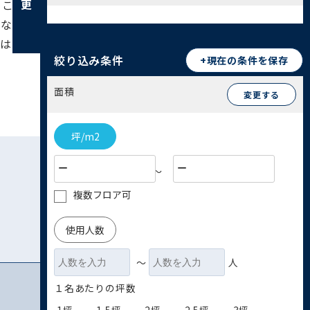
くことができます。これは、従業員のワークライフ
的な水準であり、コストパフォーマンスを重視する
寺は、利便性と落ち着いた環境が調和した、ビジネ
絞り込み条件
+現在の条件を保存
面積
変更する
坪/m2
〜
複数フロア可
使用人数
〜
人
１名あたりの坪数