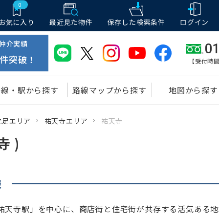
0
お気に入り
最近見た物件
保存した
検索条件
ログイン
仲介実績
01
件突破！
【受付時間
路線・駅から探す
路線マップから探す
地図から探す
洗足エリア
祐天寺エリア
祐天寺
 )
報
祐天寺駅」を中心に、商店街と住宅街が共存する活気ある地