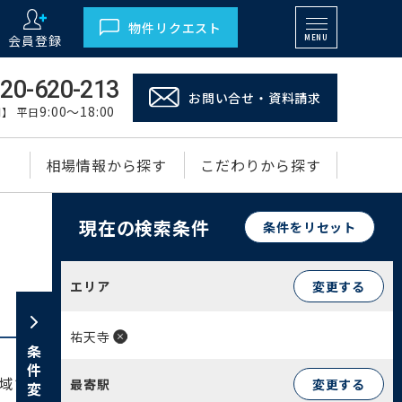
物件リクエスト
会員登録
MENU
20-620-213
お問い合せ・資料請求
9:00～18:00
】 平日
相場情報から探す
こだわりから探す
現在の検索条件
条件をリセット
エリア
変更する
祐天寺
条件変更
域です。駅周辺には生活利便施設が充実してお
最寄駅
変更する