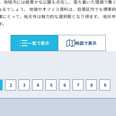
た、地域内には緑豊かな公園も点在し、落ち着いた環境で働
なるでしょう。 地価やオフィス賃料は、目黒区内でも標準
業にとって、祐天寺は魅力的な選択肢となり得ます。 祐天
す。
⼀覧で表⽰
地図で表⽰
2
3
4
5
6
7
8
9