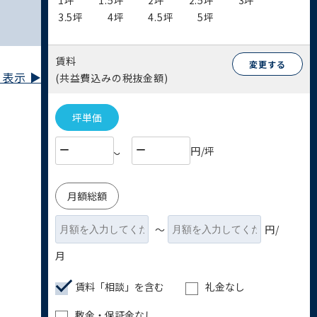
1坪
1.5坪
2坪
2.5坪
3坪
3.5坪
4坪
4.5坪
5坪
賃料
変更する
表示 ▶︎
(共益費込みの税抜金額)
坪単価
円/坪
〜
月額総額
〜
円/
月
賃料「相談」を含む
礼金なし
敷金・保証金なし