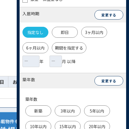
入居時期
変更する
指定なし
即日
3ヶ月以内
6ヶ月以内
期間を指定する
年
月 以降
築年数
日
お気に入り
詳細
お問い合わせ
変更する
築年数
新築
3年以内
5年以内
10年以内
15年以内
20年以内