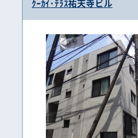
ｸｰｶｲ･ﾃﾗｽ祐天寺ビル