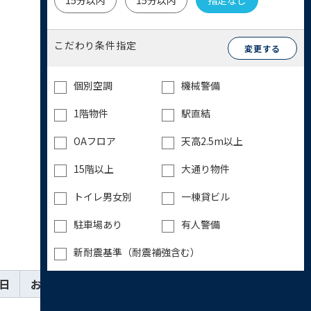
15分以内
15分以内
指定なし
こだわり条件指定
変更する
個別空調
機械警備
1階物件
駅直結
OAフロア
天高2.5m以上
15階以上
大通り物件
トイレ男女別
一棟貸ビル
駐車場あり
有人警備
新耐震基準（耐震補強含む）
日
お気に入り
詳細
お問い合わせ